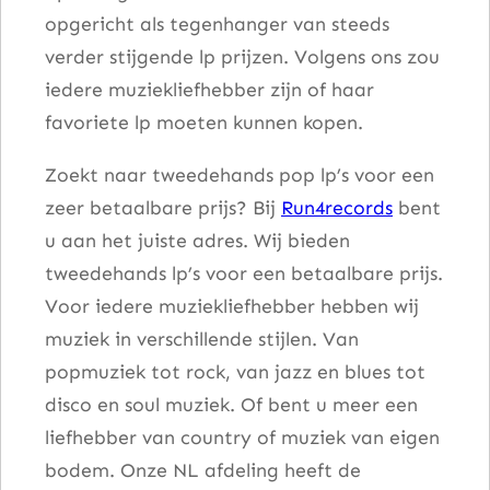
opgericht als tegenhanger van steeds
e
verder stijgende lp prijzen. Volgens ons zou
s
iedere muziekliefhebber zijn of haar
a
favoriete lp moeten kunnen kopen.
a
n
Zoekt naar tweedehands pop lp’s voor een
t
zeer betaalbare prijs? Bij
Run4records
bent
a
u aan het juiste adres. Wij bieden
l
tweedehands lp’s voor een betaalbare prijs.
Voor iedere muziekliefhebber hebben wij
muziek in verschillende stijlen. Van
popmuziek tot rock, van jazz en blues tot
disco en soul muziek. Of bent u meer een
liefhebber van country of muziek van eigen
bodem. Onze NL afdeling heeft de