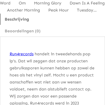
Word Om Morning Glory Dawn Is A Feeling
h
Another Morning Peak Hour Tuesday…
e
G
Beschrijving
r
Beoordelingen (0)
e
a
t
Run4records
handelt in tweedehands pop
M
lp’s. Dat wil zeggen dat onze producten
o
gebruikssporen kunnen hebben op zowel de
o
hoes als het vinyl zelf. Mocht u een product
d
aanschaffen wat niet aan uw wensen
y
voldoet, neem dan alstublieft contact op.
B
Wij zorgen dan voor een passende
l
oplossing. Run4records werd in 2023
u