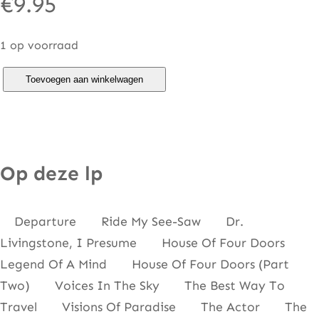
€
9.95
1 op voorraad
M
Toevoegen aan winkelwagen
o
o
d
y
Op deze lp
B
l
Departure Ride My See-Saw Dr.
u
Livingstone, I Presume House Of Four Doors
e
Legend Of A Mind House Of Four Doors (Part
s
Two) Voices In The Sky The Best Way To
–
Travel Visions Of Paradise The Actor The
T