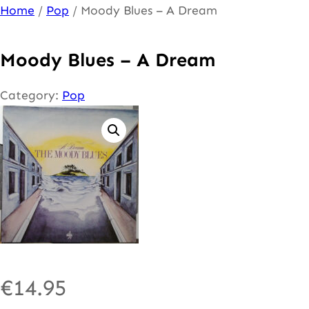
Ga
Home
/
Pop
/ Moody Blues – A Dream
naar
de
Moody Blues – A Dream
inhoud
Category:
Pop
€
14.95