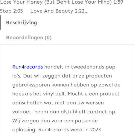
Lose Your Money (But Don’t Lose Your Mind) 1:59
r
Stop 2:05 Love And Beauty 2:22…
e
a
Beschrijving
m
Beoordelingen (0)
a
a
n
Run4records
handelt in tweedehands pop
t
lp’s. Dat wil zeggen dat onze producten
a
gebruikssporen kunnen hebben op zowel de
l
hoes als het vinyl zelf. Mocht u een product
aanschaffen wat niet aan uw wensen
voldoet, neem dan alstublieft contact op.
Wij zorgen dan voor een passende
oplossing. Run4records werd in 2023