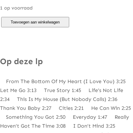
1 op voorraad
M
Toevoegen aan winkelwagen
o
o
d
y
Op deze lp
B
l
From The Bottom Of My Heart (I Love You) 3:25
u
Let Me Go 3:13 True Story 1:45 Life’s Not Life
e
2:34 This Is My House (But Nobody Calls) 2:36
s
Thank You Baby 2:27 Cities 2:21 He Can Win 2:25
–
Something You Got 2:50 Everyday 1:47 Really
A
Haven’t Got The Time 3:08 I Don’t Mind 3:25
D