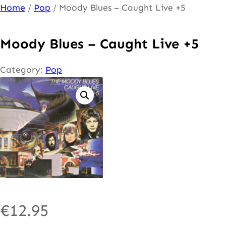
Ga
Home
/
Pop
/ Moody Blues – Caught Live +5
naar
de
Moody Blues – Caught Live +5
inhoud
Category:
Pop
€
12.95