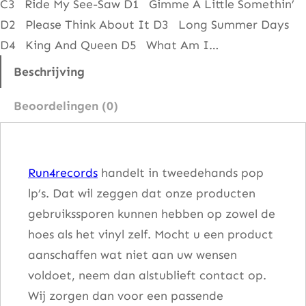
C3 Ride My See-Saw D1 Gimme A Little Somethin’
u
D2 Please Think About It D3 Long Summer Days
g
D4 King And Queen D5 What Am I…
h
t
Beschrijving
L
Beoordelingen (0)
i
v
e
Run4records
handelt in tweedehands pop
+
lp’s. Dat wil zeggen dat onze producten
5
gebruikssporen kunnen hebben op zowel de
a
hoes als het vinyl zelf. Mocht u een product
a
aanschaffen wat niet aan uw wensen
n
voldoet, neem dan alstublieft contact op.
t
Wij zorgen dan voor een passende
a