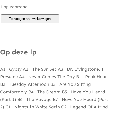
1 op voorraad
M
Toevoegen aan winkelwagen
o
o
d
y
Op deze lp
B
l
A1 Gypsy A2 The Sun Set A3 Dr. Livingstone, I
u
Presume A4 Never Comes The Day B1 Peak Hour
e
B2 Tuesday Afternoon B3 Are You Sitting
s
Comfortably B4 The Dream B5 Have You Heard
–
(Part 1) B6 The Voyage B7 Have You Heard (Part
C
2) C1 Nights In White Satin C2 Legend Of A Mind
a