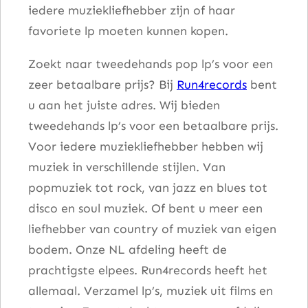
iedere muziekliefhebber zijn of haar
t
favoriete lp moeten kunnen kopen.
a
l
Zoekt naar tweedehands pop lp’s voor een
zeer betaalbare prijs? Bij
Run4records
bent
u aan het juiste adres. Wij bieden
tweedehands lp’s voor een betaalbare prijs.
Voor iedere muziekliefhebber hebben wij
muziek in verschillende stijlen. Van
popmuziek tot rock, van jazz en blues tot
disco en soul muziek. Of bent u meer een
liefhebber van country of muziek van eigen
bodem. Onze NL afdeling heeft de
prachtigste elpees. Run4records heeft het
allemaal. Verzamel lp’s, muziek uit films en