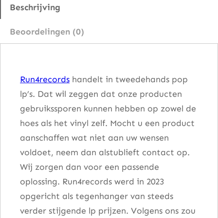
e
Beschrijving
W
Beoordelingen (0)
e
i
s
Run4records
handelt in tweedehands pop
s
lp’s. Dat wil zeggen dat onze producten
e
gebruikssporen kunnen hebben op zowel de
S
hoes als het vinyl zelf. Mocht u een product
e
aanschaffen wat niet aan uw wensen
r
voldoet, neem dan alstublieft contact op.
i
Wij zorgen dan voor een passende
e
oplossing. Run4records werd in 2023
a
opgericht als tegenhanger van steeds
a
verder stijgende lp prijzen. Volgens ons zou
n