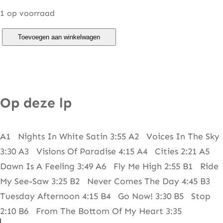
1 op voorraad
M
Toevoegen aan winkelwagen
o
o
d
y
Op deze lp
B
l
A1 Nights In White Satin 3:55 A2 Voices In The Sky
u
3:30 A3 Visions Of Paradise 4:15 A4 Cities 2:21 A5
e
Dawn Is A Feeling 3:49 A6 Fly Me High 2:55 B1 Ride
s
My See-Saw 3:25 B2 Never Comes The Day 4:45 B3
–
Tuesday Afternoon 4:15 B4 Go Now! 3:30 B5 Stop
D
2:10 B6 From The Bottom Of My Heart 3:35
i