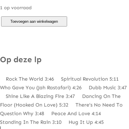
1 op voorraad
T
Toevoegen aan winkelwagen
h
i
r
d
Op deze lp
W
o
Rock The World 3:46 Spiritual Revolution 5:11
r
Who Gave You (Jah Rastafari) 4:26 Dubb Music 3:47
l
Shine Like A Blazing Fire 3:47 Dancing On The
d
Floor (Hooked On Love) 5:32 There’s No Need To
–
Question Why 3:48 Peace And Love 4:14
R
Standing In The Rain 3:10 Hug It Up 4:45
o