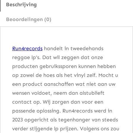
c
Beschrijving
k
Beoordelingen (0)
T
h
e
Run4records
handelt in tweedehands
W
reggae lp’s. Dat wil zeggen dat onze
o
producten gebruikssporen kunnen hebben
r
op zowel de hoes als het vinyl zelf. Mocht u
l
een product aanschaffen wat niet aan uw
d
wensen voldoet, neem dan alstublieft
a
contact op. Wij zorgen dan voor een
a
passende oplossing. Run4records werd in
n
2023 opgericht als tegenhanger van steeds
t
verder stijgende lp prijzen. Volgens ons zou
a