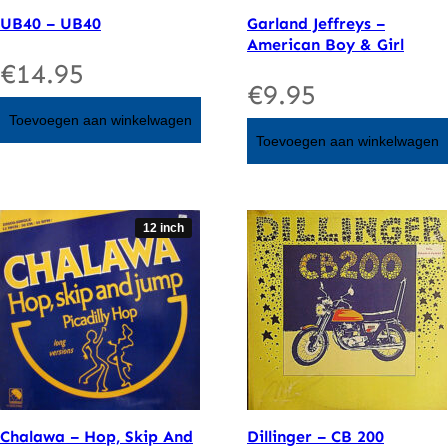
UB40 – UB40
Garland Jeffreys –
American Boy & Girl
€
14.95
€
9.95
Toevoegen aan winkelwagen
Toevoegen aan winkelwagen
12 inch
Chalawa – Hop, Skip And
Dillinger – CB 200