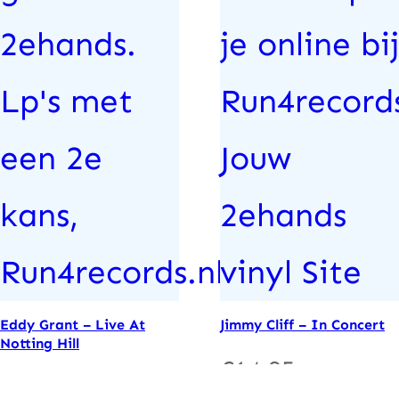
Eddy Grant – Live At
Jimmy Cliff – In Concert
Notting Hill
€
14.95
€
14.95