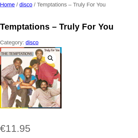
Ga
Home
/
disco
/ Temptations – Truly For You
naar
de
Temptations – Truly For You
inhoud
Category:
disco
€
11.95