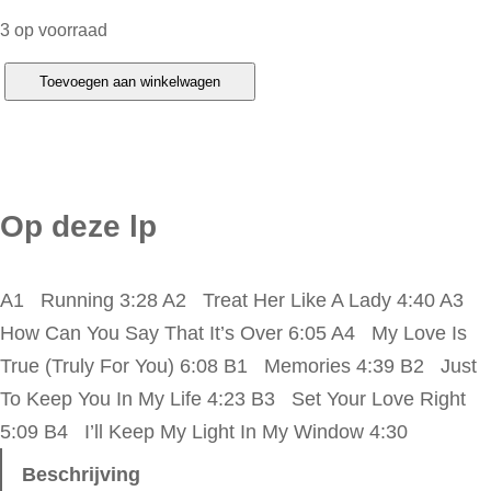
3 op voorraad
T
Toevoegen aan winkelwagen
e
m
p
t
Op deze lp
a
t
A1 Running 3:28 A2 Treat Her Like A Lady 4:40 A3
i
How Can You Say That It’s Over 6:05 A4 My Love Is
o
True (Truly For You) 6:08 B1 Memories 4:39 B2 Just
n
To Keep You In My Life 4:23 B3 Set Your Love Right
s
5:09 B4 I’ll Keep My Light In My Window 4:30
–
T
Beschrijving