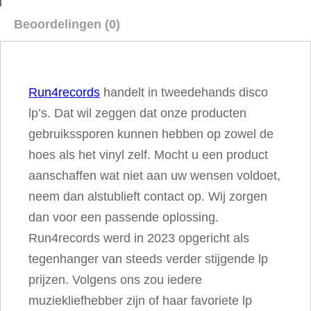
r
Beoordelingen (0)
u
l
y
Run4records
handelt in tweedehands disco
F
lp’s. Dat wil zeggen dat onze producten
o
gebruikssporen kunnen hebben op zowel de
r
hoes als het vinyl zelf. Mocht u een product
Y
aanschaffen wat niet aan uw wensen voldoet,
o
neem dan alstublieft contact op. Wij zorgen
u
dan voor een passende oplossing.
a
Run4records werd in 2023 opgericht als
a
tegenhanger van steeds verder stijgende lp
n
prijzen. Volgens ons zou iedere
t
muziekliefhebber zijn of haar favoriete lp
a