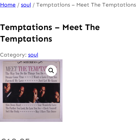
Ga
Home
/
soul
/ Temptations – Meet The Temptations
naar
de
Temptations – Meet The
inhoud
Temptations
Category:
soul