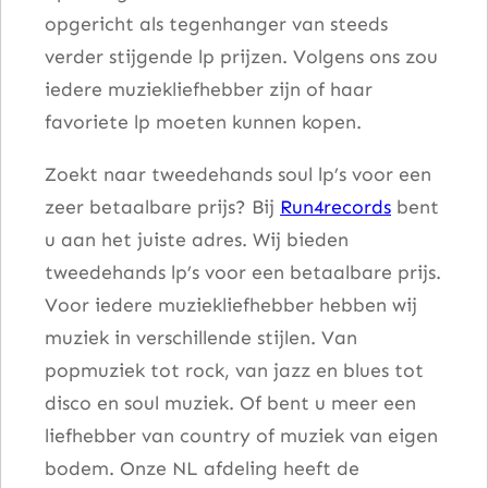
opgericht als tegenhanger van steeds
o
verder stijgende lp prijzen. Volgens ons zou
n
iedere muziekliefhebber zijn of haar
s
favoriete lp moeten kunnen kopen.
a
a
Zoekt naar tweedehands soul lp’s voor een
n
zeer betaalbare prijs? Bij
Run4records
bent
t
u aan het juiste adres. Wij bieden
a
tweedehands lp’s voor een betaalbare prijs.
l
Voor iedere muziekliefhebber hebben wij
muziek in verschillende stijlen. Van
popmuziek tot rock, van jazz en blues tot
disco en soul muziek. Of bent u meer een
liefhebber van country of muziek van eigen
bodem. Onze NL afdeling heeft de