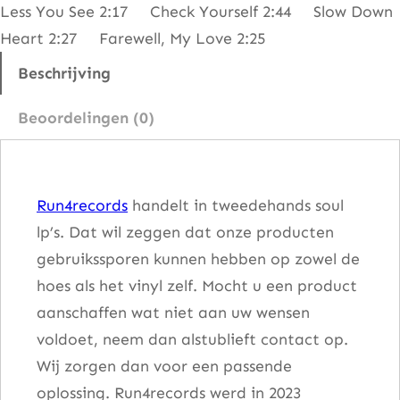
Less You See 2:17 Check Yourself 2:44 Slow Down
M
Heart 2:27 Farewell, My Love 2:25
e
e
Beschrijving
t
Beoordelingen (0)
T
h
e
Run4records
handelt in tweedehands soul
T
lp’s. Dat wil zeggen dat onze producten
e
gebruikssporen kunnen hebben op zowel de
m
hoes als het vinyl zelf. Mocht u een product
p
aanschaffen wat niet aan uw wensen
t
voldoet, neem dan alstublieft contact op.
a
Wij zorgen dan voor een passende
t
oplossing. Run4records werd in 2023
i