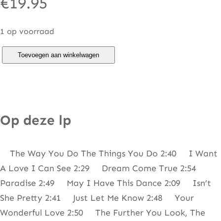
€
19.95
1 op voorraad
T
Toevoegen aan winkelwagen
e
m
p
t
Op deze lp
a
t
The Way You Do The Things You Do 2:40 I Want
i
A Love I Can See 2:29 Dream Come True 2:54
o
Paradise 2:49 May I Have This Dance 2:09 Isn’t
n
She Pretty 2:41 Just Let Me Know 2:48 Your
s
Wonderful Love 2:50 The Further You Look, The
–