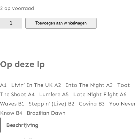
2 op voorraad
S
Toevoegen aan winkelwagen
h
a
k
a
Op deze lp
t
a
A1 Livin’ In The UK A2 Into The Night A3 Toot
k
The Shoot A4 Lumiere A5 Late Night Flight A6
–
Waves B1 Steppin’ (Live) B2 Covina B3 You Never
D
Know B4 Brazilian Dawn
r
i
Beschrijving
v