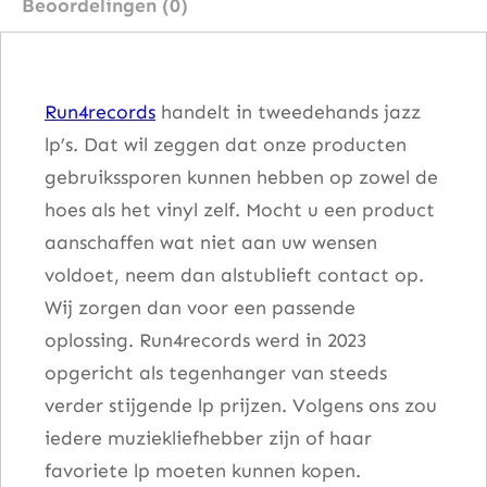
Beoordelingen (0)
i
n
'
Run4records
handelt in tweedehands jazz
H
lp’s. Dat wil zeggen dat onze producten
a
gebruikssporen kunnen hebben op zowel de
r
hoes als het vinyl zelf. Mocht u een product
d
aanschaffen wat niet aan uw wensen
a
voldoet, neem dan alstublieft contact op.
a
Wij zorgen dan voor een passende
n
oplossing. Run4records werd in 2023
t
opgericht als tegenhanger van steeds
a
verder stijgende lp prijzen. Volgens ons zou
l
iedere muziekliefhebber zijn of haar
favoriete lp moeten kunnen kopen.