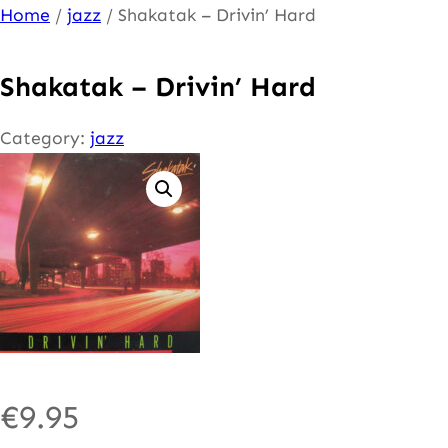
Ga
Home
/
jazz
/ Shakatak – Drivin’ Hard
naar
de
Shakatak – Drivin’ Hard
inhoud
Category:
jazz
€
9.95