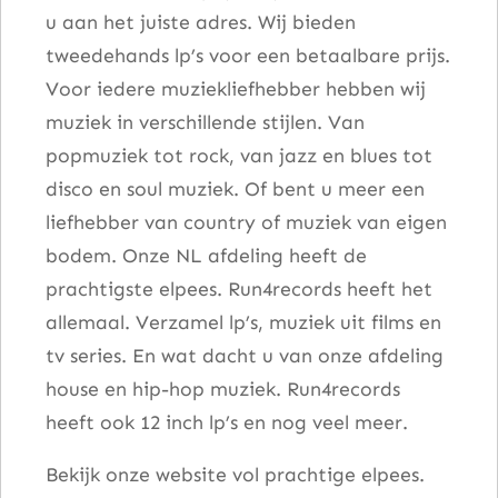
i
u aan het juiste adres. Wij bieden
n
tweedehands lp’s voor een betaalbare prijs.
c
Voor iedere muziekliefhebber hebben wij
h
muziek in verschillende stijlen. Van
a
popmuziek tot rock, van jazz en blues tot
a
disco en soul muziek. Of bent u meer een
n
liefhebber van country of muziek van eigen
t
bodem. Onze NL afdeling heeft de
a
prachtigste elpees. Run4records heeft het
l
allemaal. Verzamel lp’s, muziek uit films en
tv series. En wat dacht u van onze afdeling
house en hip-hop muziek. Run4records
heeft ook 12 inch lp’s en nog veel meer.
Bekijk onze website vol prachtige elpees.