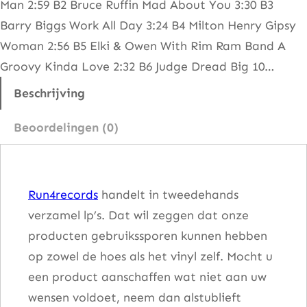
Man 2:59 B2 Bruce Ruffin Mad About You 3:30 B3
w
Barry Biggs Work All Day 3:24 B4 Milton Henry Gipsy
W
Woman 2:56 B5 Elki & Owen With Rim Ram Band A
o
Groovy Kinda Love 2:32 B6 Judge Dread Big 10…
r
k
Beschrijving
A
Beoordelingen (0)
l
l
D
Run4records
handelt in tweedehands
a
verzamel lp’s. Dat wil zeggen dat onze
y
producten gebruikssporen kunnen hebben
a
op zowel de hoes als het vinyl zelf. Mocht u
a
een product aanschaffen wat niet aan uw
n
wensen voldoet, neem dan alstublieft
t