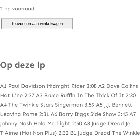
2 op voorraad
R
Toevoegen aan winkelwagen
e
g
g
a
Op deze lp
e
S
A1 Paul Davidson Midnight Rider 3:08 A2 Dave Collins
i
Hot Line 2:37 A3 Bruce Ruffin In The Thick Of It 2:30
d
A4 The Twinkle Stars Singerman 3:59 A5 J.J. Bennett
e
Leaving Rome 2:31 A6 Barry Biggs Side Show 3:45 A7
S
Johnny Nash Hold Me Tight 2:50 A8 Judge Dread Je
h
T’Aime (Moi Non Plus) 2:32 B1 Judge Dread The Winkle
o