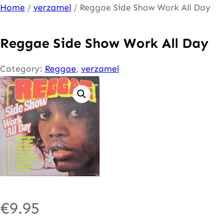
Ga
Home
/
verzamel
/ Reggae Side Show Work All Day
naar
de
Reggae Side Show Work All Day
inhoud
Category:
Reggae
, 
verzamel
€
9.95