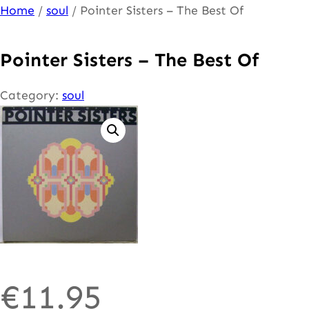
Ga
Home
/
soul
/ Pointer Sisters – The Best Of
naar
de
Pointer Sisters – The Best Of
inhoud
Category:
soul
€
11.95