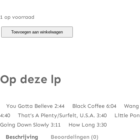
1 op voorraad
P
Toevoegen aan winkelwagen
o
i
n
t
Op deze lp
e
r
S
i
You Gotta Believe 2:44 Black Coffee 6:04 Wang
s
4:40 That’s A Plenty/Surfeit, U.S.A. 3:40 Little
t
Going Down Slowly 3:11 How Long 3:30
e
Beschrijving
Beoordelingen (0)