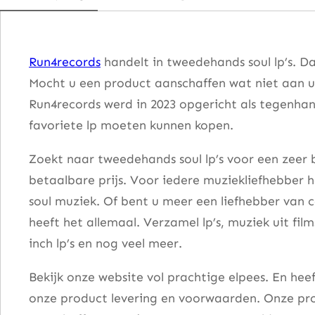
r
s
–
Run4records
handelt in tweedehands soul lp’s. D
T
Mocht u een product aanschaffen wat niet aan u
h
Run4records werd in 2023 opgericht als tegenhang
e
favoriete lp moeten kunnen kopen.
B
e
Zoekt naar tweedehands soul lp’s voor een zeer b
s
betaalbare prijs. Voor iedere muziekliefhebber he
t
soul muziek. Of bent u meer een liefhebber van 
O
heeft het allemaal. Verzamel lp’s, muziek uit fi
f
inch lp’s en nog veel meer.
a
Bekijk onze website vol prachtige elpees. En he
a
onze product levering en voorwaarden. Onze pro
n