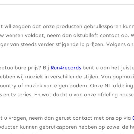
at wil zeggen dat onze producten gebruikssporen kunne
w wensen voldoet, neem dan alstublieft contact op. W
er van steeds verder stijgende lp prijzen. Volgens on
etaalbare prijs? Bij
Run4records
bent u aan het juist
bben wij muziek in verschillende stijlen. Van popmuzi
country of muziek van eigen bodem. Onze NL afdeling 
lms en tv series. En wat dacht u van onze afdeling hou
eft u vragen, neem dan gerust contact met ons op via
ducten kunnen gebruikssporen hebben op zowel de hoes