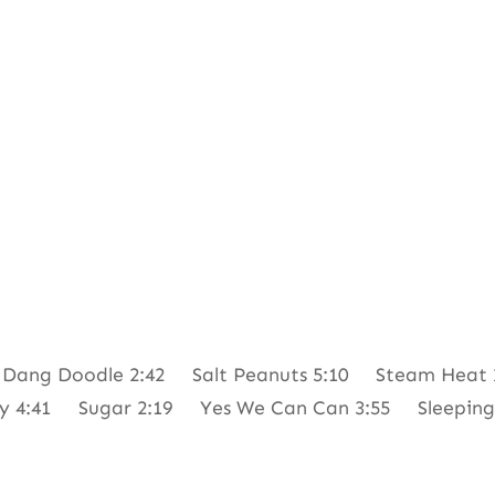
 Dang Doodle 2:42 Salt Peanuts 5:10 Steam Heat
 Pony 4:41 Sugar 2:19 Yes We Can Can 3:55 Sleepin