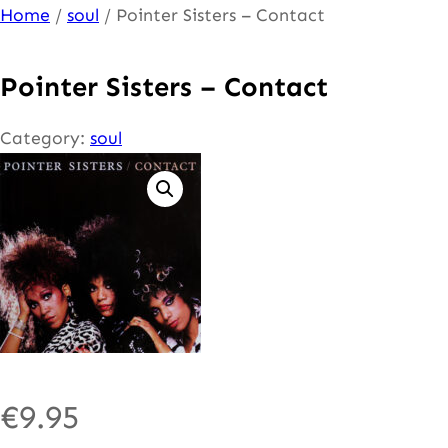
Ga
Home
/
soul
/ Pointer Sisters – Contact
naar
de
Pointer Sisters – Contact
inhoud
Category:
soul
€
9.95