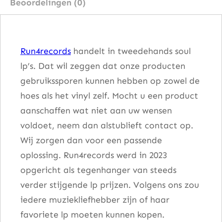
Beoordelingen (0)
s
–
C
Run4records
handelt in tweedehands soul
o
lp’s. Dat wil zeggen dat onze producten
n
gebruikssporen kunnen hebben op zowel de
t
hoes als het vinyl zelf. Mocht u een product
a
aanschaffen wat niet aan uw wensen
c
voldoet, neem dan alstublieft contact op.
t
Wij zorgen dan voor een passende
a
oplossing. Run4records werd in 2023
a
opgericht als tegenhanger van steeds
n
verder stijgende lp prijzen. Volgens ons zou
t
iedere muziekliefhebber zijn of haar
a
favoriete lp moeten kunnen kopen.
l