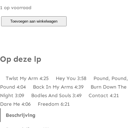
1 op voorraad
P
Toevoegen aan winkelwagen
o
i
n
t
Op deze lp
e
r
Twist My Arm 4:25 Hey You 3:58 Pound, Pound,
S
Pound 4:04 Back In My Arms 4:39 Burn Down The
i
Night 3:09 Bodies And Souls 3:49 Contact 4:21
s
Dare Me 4:06 Freedom 6:21
t
e
Beschrijving
r