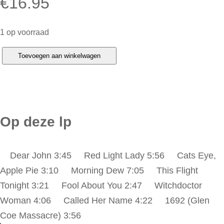
€
16.95
1 op voorraad
N
Toevoegen aan winkelwagen
a
z
a
r
Op deze lp
e
t
Dear John 3:45 Red Light Lady 5:56 Cats Eye,
h
Apple Pie 3:10 Morning Dew 7:05 This Flight
–
Tonight 3:21 Fool About You 2:47 Witchdoctor
R
Woman 4:06 Called Her Name 4:22 1692 (Glen
e
Coe Massacre) 3:56
f