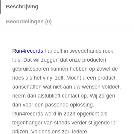
l
Beschrijving
e
Beoordelingen (0)
c
t
i
Run4records
handelt in tweedehands rock
o
lp’s. Dat wil zeggen dat onze producten
n
gebruikssporen kunnen hebben op zowel de
–
hoes als het vinyl zelf. Mocht u een product
R
aanschaffen wat niet aan uw wensen voldoet,
o
neem dan alstublieft contact op. Wij zorgen
c
dan voor een passende oplossing.
k
Run4records werd in 2023 opgericht als
A
tegenhanger van steeds verder stijgende lp
n
prijzen. Volgens ons zou iedere
g