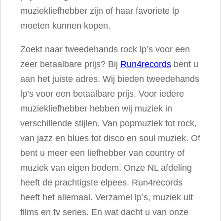
muziekliefhebber zijn of haar favoriete lp
e
moeten kunnen kopen.
l
s
Zoekt naar tweedehands rock lp’s voor een
a
zeer betaalbare prijs? Bij
Run4records
bent u
a
aan het juiste adres. Wij bieden tweedehands
n
lp’s voor een betaalbare prijs. Voor iedere
t
muziekliefhebber hebben wij muziek in
a
verschillende stijlen. Van popmuziek tot rock,
l
van jazz en blues tot disco en soul muziek. Of
bent u meer een liefhebber van country of
muziek van eigen bodem. Onze NL afdeling
heeft de prachtigste elpees. Run4records
heeft het allemaal. Verzamel lp’s, muziek uit
films en tv series. En wat dacht u van onze