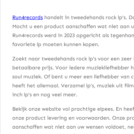
a
m
Run4records
handelt in tweedehands rock lp’s. D
a
Mocht u een product aanschaffen wat niet aan u
n
Run4records werd in 2023 opgericht als tegenhang
a
favoriete lp moeten kunnen kopen.
z
a
Zoekt naar tweedehands rock lp’s voor een zeer 
a
betaalbare prijs. Voor iedere muziekliefhebber he
n
soul muziek. Of bent u meer een liefhebber van 
t
heeft het allemaal. Verzamel lp’s, muziek uit fi
a
inch lp’s en nog veel meer.
l
Bekijk onze website vol prachtige elpees. En he
onze product levering en voorwaarden. Onze pro
aanschaffen wat niet aan uw wensen voldoet, nee