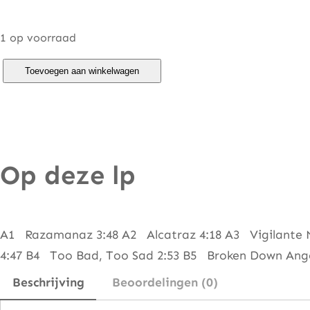
1 op voorraad
N
Toevoegen aan winkelwagen
a
z
a
r
Op deze lp
e
t
h
–
A1 Razamanaz 3:48 A2 Alcatraz 4:18 A3 Vigilante 
R
4:47 B4 Too Bad, Too Sad 2:53 B5 Broken Down Ange
a
Beschrijving
Beoordelingen (0)
z