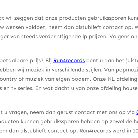
at wil zeggen dat onze producten gebruikssporen kunne
w wensen voldoet, neem dan alstublieft contact op. W
er van steeds verder stijgende lp prijzen. Volgens on
betaalbare prijs? Bij
Run4records
bent u aan het juist
bben wij muziek in verschillende stijlen. Van popmuzi
country of muziek van eigen bodem. Onze NL afdeling 
lms en tv series. En wat dacht u van onze afdeling hou
eft u vragen, neem dan gerust contact met ons op via
ducten kunnen gebruikssporen hebben op zowel de hoes
m dan alstublieft contact op. Run4records werd in 20