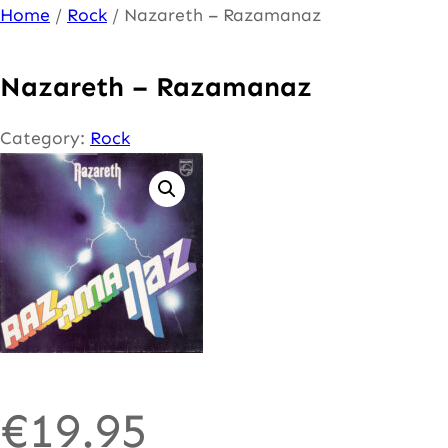
Ga
Home
/
Rock
/ Nazareth – Razamanaz
naar
de
Nazareth – Razamanaz
inhoud
Category:
Rock
€
19.95