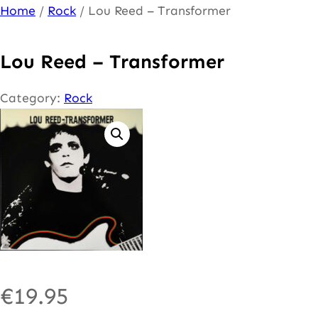
Ga
Home
/
Rock
/ Lou Reed – Transformer
naar
de
Lou Reed – Transformer
inhoud
Category:
Rock
€
19.95