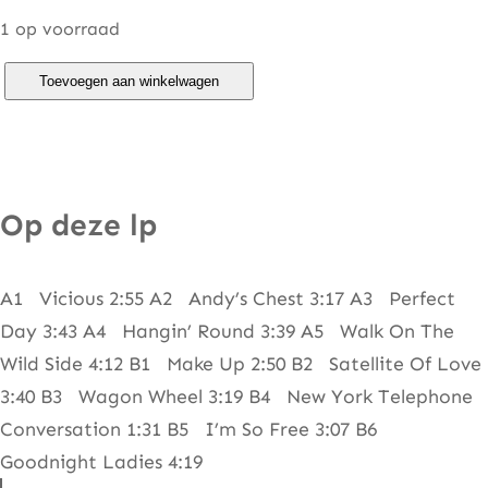
1 op voorraad
L
Toevoegen aan winkelwagen
o
u
R
e
Op deze lp
e
d
A1 Vicious 2:55 A2 Andy’s Chest 3:17 A3 Perfect
–
Day 3:43 A4 Hangin’ Round 3:39 A5 Walk On The
T
Wild Side 4:12 B1 Make Up 2:50 B2 Satellite Of Love
r
3:40 B3 Wagon Wheel 3:19 B4 New York Telephone
a
Conversation 1:31 B5 I’m So Free 3:07 B6
n
Goodnight Ladies 4:19
s