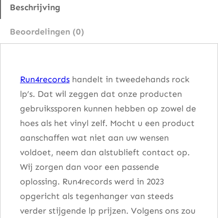
f
Beschrijving
o
Beoordelingen (0)
r
m
e
Run4records
handelt in tweedehands rock
r
lp’s. Dat wil zeggen dat onze producten
a
gebruikssporen kunnen hebben op zowel de
a
hoes als het vinyl zelf. Mocht u een product
n
aanschaffen wat niet aan uw wensen
t
voldoet, neem dan alstublieft contact op.
a
Wij zorgen dan voor een passende
l
oplossing. Run4records werd in 2023
opgericht als tegenhanger van steeds
verder stijgende lp prijzen. Volgens ons zou