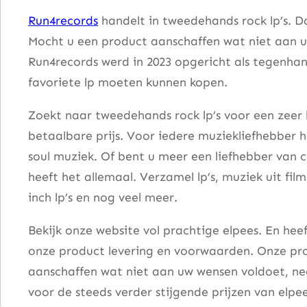
N
Run4records
handelt in tweedehands rock lp’s. D
R
Mocht u een product aanschaffen wat niet aan u
o
Run4records werd in 2023 opgericht als tegenhang
l
favoriete lp moeten kunnen kopen.
l
A
Zoekt naar tweedehands rock lp’s voor een zeer 
n
betaalbare prijs. Voor iedere muziekliefhebber he
i
soul muziek. Of bent u meer een liefhebber van 
m
heeft het allemaal. Verzamel lp’s, muziek uit fi
a
inch lp’s en nog veel meer.
l
Bekijk onze website vol prachtige elpees. En he
a
onze product levering en voorwaarden. Onze pro
a
aanschaffen wat niet aan uw wensen voldoet, nee
n
voor de steeds verder stijgende prijzen van elpee
t