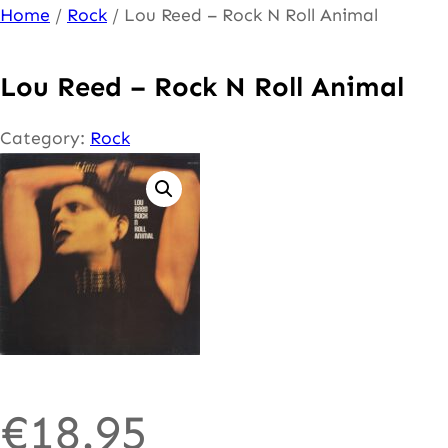
Ga
Home
/
Rock
/ Lou Reed – Rock N Roll Animal
naar
de
Lou Reed – Rock N Roll Animal
inhoud
Category:
Rock
€
18.95