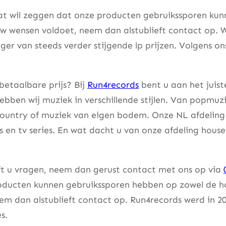
at wil zeggen dat onze producten gebruikssporen kunne
w wensen voldoet, neem dan alstublieft contact op. W
er van steeds verder stijgende lp prijzen. Volgens on
betaalbare prijs? Bij
Run4records
bent u aan het juist
bben wij muziek in verschillende stijlen. Van popmuzi
country of muziek van eigen bodem. Onze NL afdeling 
lms en tv series. En wat dacht u van onze afdeling hou
eft u vragen, neem dan gerust contact met ons op via
ducten kunnen gebruikssporen hebben op zowel de hoes
m dan alstublieft contact op. Run4records werd in 20
s.