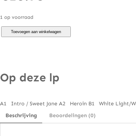
1 op voorraad
L
Toevoegen aan winkelwagen
o
u
R
e
Op deze lp
e
d
–
R
A1 Intro / Sweet Jane A2 Heroin B1 White Light/W
o
Beschrijving
Beoordelingen (0)
c
k