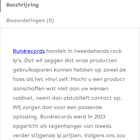
B
Beschrijving
i
Beoordelingen (0)
t
M
o
Run4records
handelt in tweedehands rock
n
lp’s. Dat wil zeggen dat onze producten
s
gebruikssporen kunnen hebben op zowel de
t
hoes als het vinyl zelf. Mocht u een product
e
aanschaffen wat niet aan uw wensen
r
voldoet, neem dan alstublieft contact op.
s
Wij zorgen dan voor een passende
a
oplossing. Run4records werd in 2023
a
opgericht als tegenhanger van steeds
n
verder stijgende lp prijzen. Volgens ons zou
t