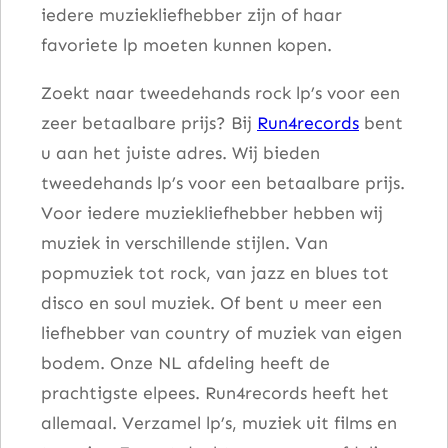
iedere muziekliefhebber zijn of haar
a
favoriete lp moeten kunnen kopen.
l
Zoekt naar tweedehands rock lp’s voor een
zeer betaalbare prijs? Bij
Run4records
bent
u aan het juiste adres. Wij bieden
tweedehands lp’s voor een betaalbare prijs.
Voor iedere muziekliefhebber hebben wij
muziek in verschillende stijlen. Van
popmuziek tot rock, van jazz en blues tot
disco en soul muziek. Of bent u meer een
liefhebber van country of muziek van eigen
bodem. Onze NL afdeling heeft de
prachtigste elpees. Run4records heeft het
allemaal. Verzamel lp’s, muziek uit films en