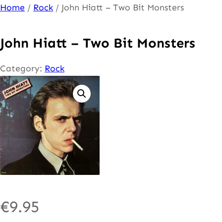
Ga
Home
/
Rock
/ John Hiatt – Two Bit Monsters
naar
de
John Hiatt – Two Bit Monsters
inhoud
Category:
Rock
€
9.95