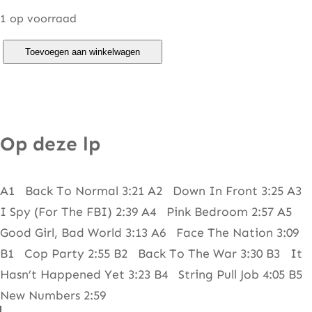
1 op voorraad
J
Toevoegen aan winkelwagen
o
h
n
H
Op deze lp
i
a
A1 Back To Normal 3:21 A2 Down In Front 3:25 A3
t
I Spy (For The FBI) 2:39 A4 Pink Bedroom 2:57 A5
t
Good Girl, Bad World 3:13 A6 Face The Nation 3:09
–
B1 Cop Party 2:55 B2 Back To The War 3:30 B3 It
T
Hasn’t Happened Yet 3:23 B4 String Pull Job 4:05 B5
w
New Numbers 2:59
o