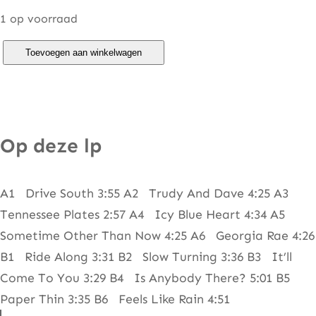
1 op voorraad
J
Toevoegen aan winkelwagen
o
h
n
H
Op deze lp
i
a
A1 Drive South 3:55 A2 Trudy And Dave 4:25 A3
t
Tennessee Plates 2:57 A4 Icy Blue Heart 4:34 A5
t
Sometime Other Than Now 4:25 A6 Georgia Rae 4:26
–
B1 Ride Along 3:31 B2 Slow Turning 3:36 B3 It’ll
S
Come To You 3:29 B4 Is Anybody There? 5:01 B5
l
Paper Thin 3:35 B6 Feels Like Rain 4:51
o