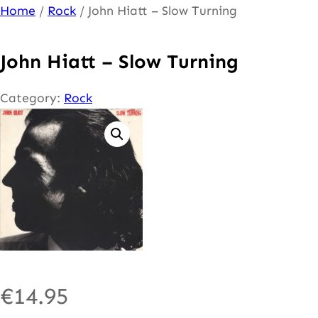
Ga
Home
/
Rock
/ John Hiatt – Slow Turning
naar
de
John Hiatt – Slow Turning
inhoud
Category:
Rock
€
14.95