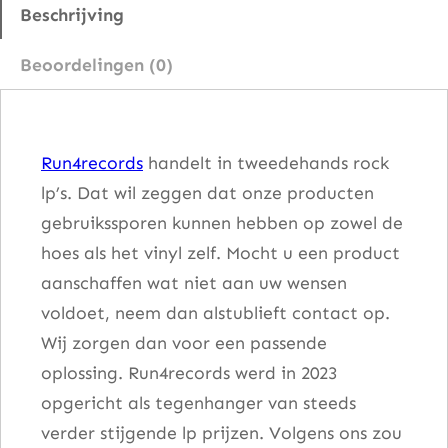
w
Beschrijving
T
Beoordelingen (0)
u
r
n
Run4records
handelt in tweedehands rock
i
lp’s. Dat wil zeggen dat onze producten
n
gebruikssporen kunnen hebben op zowel de
g
hoes als het vinyl zelf. Mocht u een product
a
aanschaffen wat niet aan uw wensen
a
voldoet, neem dan alstublieft contact op.
n
Wij zorgen dan voor een passende
t
oplossing. Run4records werd in 2023
a
opgericht als tegenhanger van steeds
l
verder stijgende lp prijzen. Volgens ons zou