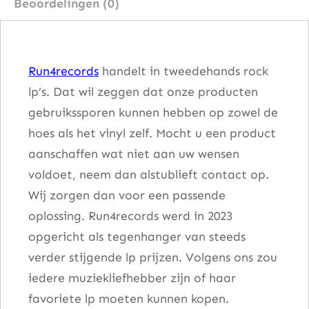
Beoordelingen (0)
a
n
t
Run4records
handelt in tweedehands rock
a
lp’s. Dat wil zeggen dat onze producten
l
gebruikssporen kunnen hebben op zowel de
hoes als het vinyl zelf. Mocht u een product
aanschaffen wat niet aan uw wensen
voldoet, neem dan alstublieft contact op.
Wij zorgen dan voor een passende
oplossing. Run4records werd in 2023
opgericht als tegenhanger van steeds
verder stijgende lp prijzen. Volgens ons zou
iedere muziekliefhebber zijn of haar
favoriete lp moeten kunnen kopen.