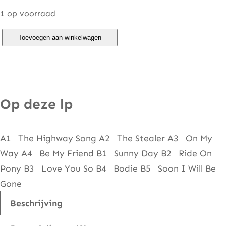
1 op voorraad
F
Toevoegen aan winkelwagen
r
e
e
–
Op deze lp
H
i
A1 The Highway Song A2 The Stealer A3 On My
g
Way A4 Be My Friend B1 Sunny Day B2 Ride On
h
Pony B3 Love You So B4 Bodie B5 Soon I Will Be
w
Gone
a
y
Beschrijving
a