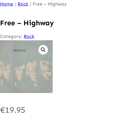
Ga
Home
/
Rock
/ Free – Highway
naar
de
Free – Highway
inhoud
Category:
Rock
€
19.95