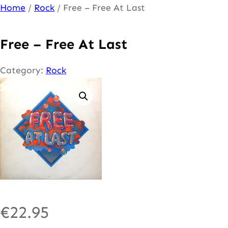
Ga
Home
/
Rock
/ Free – Free At Last
naar
de
Free – Free At Last
inhoud
Category:
Rock
€
22.95