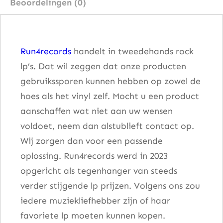
Beoordelingen (0)
s
t
a
Run4records
handelt in tweedehands rock
a
lp’s. Dat wil zeggen dat onze producten
n
gebruikssporen kunnen hebben op zowel de
t
hoes als het vinyl zelf. Mocht u een product
a
aanschaffen wat niet aan uw wensen
l
voldoet, neem dan alstublieft contact op.
Wij zorgen dan voor een passende
oplossing. Run4records werd in 2023
opgericht als tegenhanger van steeds
verder stijgende lp prijzen. Volgens ons zou
iedere muziekliefhebber zijn of haar
favoriete lp moeten kunnen kopen.