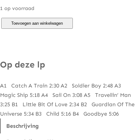
1 op voorraad
F
Toevoegen aan winkelwagen
r
e
e
–
Op deze lp
F
r
A1 Catch A Train 2:30 A2 Soldier Boy 2:48 A3
e
Magic Ship 5:18 A4 Sail On 3:08 A5 Travellin’ Man
e
3:25 B1 Little Bit Of Love 2:34 B2 Guardian Of The
A
Universe 5:34 B3 Child 5:16 B4 Goodbye 5:06
t
L
Beschrijving
a