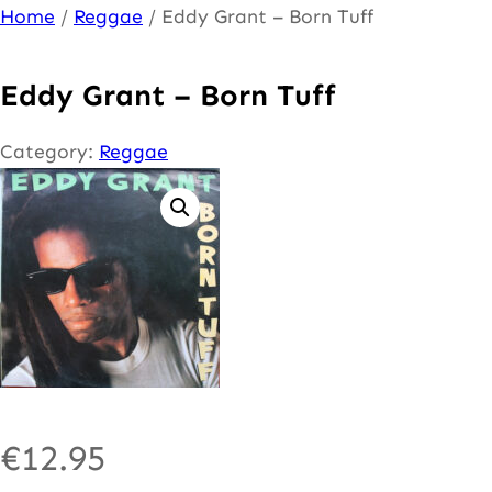
Ga
Home
/
Reggae
/ Eddy Grant – Born Tuff
naar
de
Eddy Grant – Born Tuff
inhoud
Category:
Reggae
€
12.95