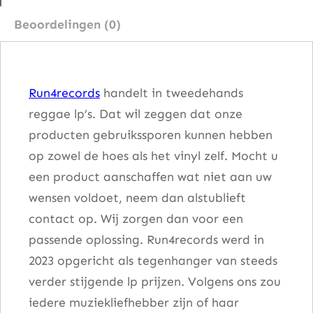
n
Beoordelingen (0)
T
u
f
Run4records
handelt in tweedehands
f
reggae lp’s. Dat wil zeggen dat onze
a
producten gebruikssporen kunnen hebben
a
op zowel de hoes als het vinyl zelf. Mocht u
n
een product aanschaffen wat niet aan uw
t
wensen voldoet, neem dan alstublieft
a
contact op. Wij zorgen dan voor een
l
passende oplossing. Run4records werd in
2023 opgericht als tegenhanger van steeds
verder stijgende lp prijzen. Volgens ons zou
iedere muziekliefhebber zijn of haar