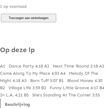
1 op voorraad
E
Toevoegen aan winkelwagen
d
d
y
G
Op deze lp
r
a
A1 Dance Party 4:18 A2 Next Time ‘Round 3:18 A3
n
Come Along To My Place 4:03 A4 Melody Of The
t
Night 4:18 A5 Born Tuff 5:07 B1 Blood Money 4:30
–
B2 Village Life 3:59 B3 Funny Little Groove 4:17 B4
B
In L.A. 4:21 B5 She’s Standing At The Corner 3:55
o
r
Beschrijving