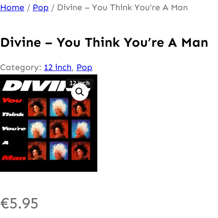
Ga
Home
/
Pop
/ Divine – You Think You’re A Man
naar
de
Divine – You Think You’re A Man
inhoud
Category:
12 inch
, 
Pop
12 inch
€
5.95