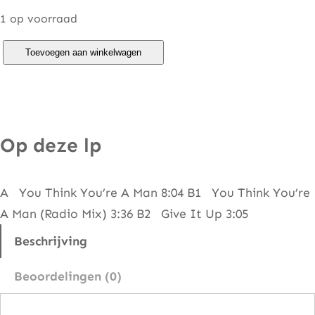
1 op voorraad
D
Toevoegen aan winkelwagen
i
v
i
n
Op deze lp
e
–
A You Think You’re A Man 8:04 B1 You Think You’re
Y
A Man (Radio Mix) 3:36 B2 Give It Up 3:05
o
u
Beschrijving
T
Beoordelingen (0)
h
i