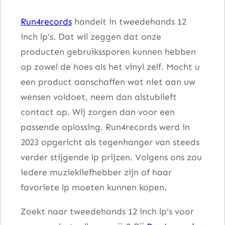
n
Run4records
handelt in tweedehands 12
k
inch lp’s. Dat wil zeggen dat onze
Y
producten gebruikssporen kunnen hebben
o
op zowel de hoes als het vinyl zelf. Mocht u
u
een product aanschaffen wat niet aan uw
'
wensen voldoet, neem dan alstublieft
r
contact op. Wij zorgen dan voor een
e
passende oplossing. Run4records werd in
A
2023 opgericht als tegenhanger van steeds
M
verder stijgende lp prijzen. Volgens ons zou
a
iedere muziekliefhebber zijn of haar
n
favoriete lp moeten kunnen kopen.
a
a
Zoekt naar tweedehands 12 inch lp’s voor
n