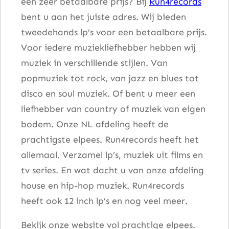
een zeer betaalbare prijs? Bij
Run4records
t
bent u aan het juiste adres. Wij bieden
a
tweedehands lp’s voor een betaalbare prijs.
l
Voor iedere muziekliefhebber hebben wij
muziek in verschillende stijlen. Van
popmuziek tot rock, van jazz en blues tot
disco en soul muziek. Of bent u meer een
liefhebber van country of muziek van eigen
bodem. Onze NL afdeling heeft de
prachtigste elpees. Run4records heeft het
allemaal. Verzamel lp’s, muziek uit films en
tv series. En wat dacht u van onze afdeling
house en hip-hop muziek. Run4records
heeft ook 12 inch lp’s en nog veel meer.
Bekijk onze website vol prachtige elpees.