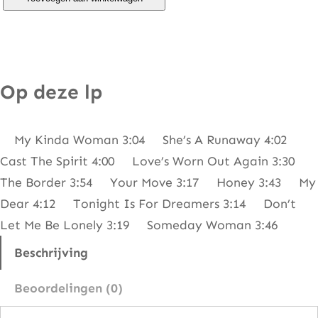
m
e
r
i
Op deze lp
c
a
My Kinda Woman 3:04 She’s A Runaway 4:02
–
Cast The Spirit 4:00 Love’s Worn Out Again 3:30
Y
The Border 3:54 Your Move 3:17 Honey 3:43 My
o
Dear 4:12 Tonight Is For Dreamers 3:14 Don’t
u
Let Me Be Lonely 3:19 Someday Woman 3:46
r
M
Beschrijving
o
Beoordelingen (0)
v
e