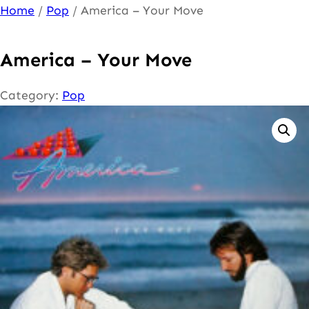
Ga
Home
/
Pop
/ America – Your Move
naar
de
America – Your Move
inhoud
Category:
Pop