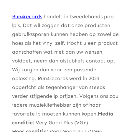
a
Run4records
handelt in tweedehands pop
a
lp’s. Dat wil zeggen dat onze producten
n
gebruikssporen kunnen hebben op zowel de
t
hoes als het vinyl zelf. Mocht u een product
a
aanschaffen wat niet aan uw wensen
l
voldoet, neem dan alstublieft contact op.
Wij zorgen dan voor een passende
oplossing. Run4records werd in 2023
opgericht als tegenhanger van steeds
verder stijgende lp prijzen. Volgens ons zou
iedere muziekliefhebber zijn of haar
favoriete lp moeten kunnen kopen.
Media
conditie:
Very Good Plus (VG+)
Hoes conditie:
Very Good Plus (VG+)