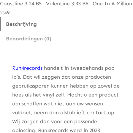
Coastline 3:24 B5 Valentine 3:33 B6 One In A Million
i
2:49
a
a
Beschrijving
n
Beoordelingen (0)
t
a
l
Run4records
handelt in tweedehands pop
lp’s. Dat wil zeggen dat onze producten
gebruikssporen kunnen hebben op zowel de
hoes als het vinyl zelf. Mocht u een product
aanschaffen wat niet aan uw wensen
voldoet, neem dan alstublieft contact op.
Wij zorgen dan voor een passende
oplossing. Run4records werd in 2023