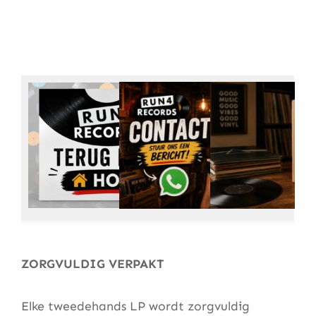
Ga
naar
de
inhoud
ZORGVULDIG VERPAKT
Elke tweedehands LP wordt zorgvuldig