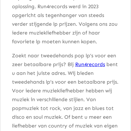
oplossing. Run4records werd in 2023
d
opgericht als tegenhanger van steeds
b
verder stijgende lp prijzen. Volgens ons zou
i
iedere muziekliefhebber zijn of haar
r
favoriete lp moeten kunnen kopen.
d
s
Zoekt naar tweedehands pop lp’s voor een
a
zeer betaalbare prijs? Bij
Run4records
bent
a
u aan het juiste adres. Wij bieden
n
tweedehands lp’s voor een betaalbare prijs.
t
Voor iedere muziekliefhebber hebben wij
a
muziek in verschillende stijlen. Van
l
popmuziek tot rock, van jazz en blues tot
disco en soul muziek. Of bent u meer een
liefhebber van country of muziek van eigen