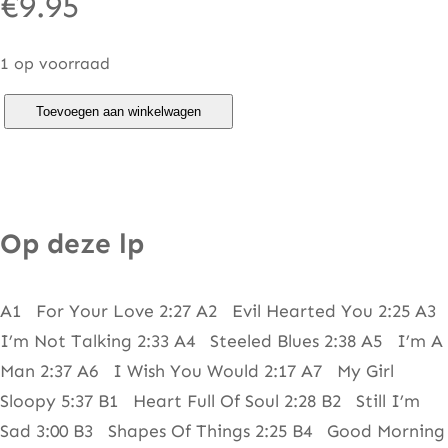
€
9.95
1 op voorraad
Y
Toevoegen aan winkelwagen
a
r
d
b
Op deze lp
i
r
A1 For Your Love 2:27 A2 Evil Hearted You 2:25 A3
d
I’m Not Talking 2:33 A4 Steeled Blues 2:38 A5 I’m A
s
Man 2:37 A6 I Wish You Would 2:17 A7 My Girl
–
Sloopy 5:37 B1 Heart Full Of Soul 2:28 B2 Still I’m
S
Sad 3:00 B3 Shapes Of Things 2:25 B4 Good Morning
p