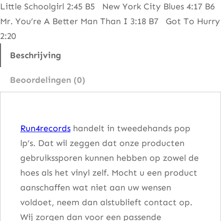
Little Schoolgirl 2:45 B5 New York City Blues 4:17 B6
o
Mr. You’re A Better Man Than I 3:18 B7 Got To Hurry
t
2:20
l
i
Beschrijving
g
Beoordelingen (0)
h
t
O
Run4records
handelt in tweedehands pop
n
lp’s. Dat wil zeggen dat onze producten
T
gebruikssporen kunnen hebben op zowel de
h
hoes als het vinyl zelf. Mocht u een product
e
aanschaffen wat niet aan uw wensen
Y
voldoet, neem dan alstublieft contact op.
a
Wij zorgen dan voor een passende
r