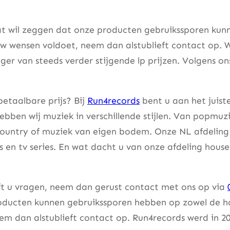
t wil zeggen dat onze producten gebruikssporen kunne
w wensen voldoet, neem dan alstublieft contact op. W
er van steeds verder stijgende lp prijzen. Volgens on
etaalbare prijs? Bij
Run4records
bent u aan het juist
bben wij muziek in verschillende stijlen. Van popmuzi
country of muziek van eigen bodem. Onze NL afdeling 
lms en tv series. En wat dacht u van onze afdeling hou
eft u vragen, neem dan gerust contact met ons op via
ducten kunnen gebruikssporen hebben op zowel de hoes
m dan alstublieft contact op. Run4records werd in 20