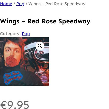
Ga
Home
/
Pop
/ Wings – Red Rose Speedway
naar
de
Wings – Red Rose Speedway
inhoud
Category:
Pop
€
9.95