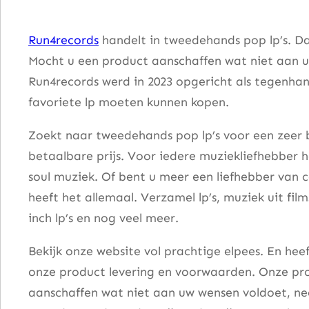
e
S
Run4records
handelt in tweedehands pop lp’s. Da
p
Mocht u een product aanschaffen wat niet aan u
e
Run4records werd in 2023 opgericht als tegenhang
e
favoriete lp moeten kunnen kopen.
d
w
Zoekt naar tweedehands pop lp’s voor een zeer b
a
betaalbare prijs. Voor iedere muziekliefhebber he
y
soul muziek. Of bent u meer een liefhebber van 
a
heeft het allemaal. Verzamel lp’s, muziek uit fi
a
inch lp’s en nog veel meer.
n
Bekijk onze website vol prachtige elpees. En he
t
onze product levering en voorwaarden. Onze pro
a
aanschaffen wat niet aan uw wensen voldoet, nee
l