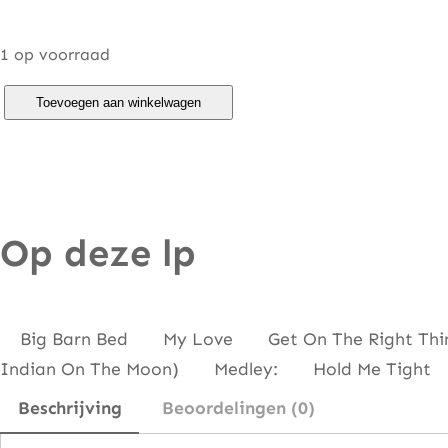
1 op voorraad
W
Toevoegen aan winkelwagen
i
n
g
s
Op deze lp
–
R
e
d
Big Barn Bed My Love Get On The Right Thin
R
Indian On The Moon) Medley: Hold Me Tigh
o
Beschrijving
Beoordelingen (0)
s