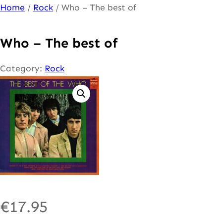
Ga
Home
/
Rock
/ Who – The best of
naar
de
Who – The best of
inhoud
Category:
Rock
€
17.95