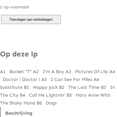
1 op voorraad
W
Toevoegen aan winkelwagen
h
o
–
T
Op deze lp
h
e
A1 Bucket “T” A2 I’m A Boy A3 Pictures Of Lily A4
b
Doctor ! Doctor ! A5 I Can See For Miles A6
e
Substitute B1 Happy Jack B2 The Last Time B3 In
s
The City B4 Call Me Lightnin’ B5 Mary Anne With
t
The Shaky Hand B6 Dogs
o
f
Beschrijving