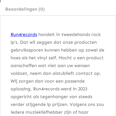
a
Beoordelingen (0)
a
n
t
Run4records
handelt in tweedehands rock
a
lp’s. Dat wil zeggen dat onze producten
l
gebruikssporen kunnen hebben op zowel de
hoes als het vinyl zelf. Mocht u een product
aanschaffen wat niet aan uw wensen
voldoet, neem dan alstublieft contact op.
Wij zorgen dan voor een passende
oplossing. Run4records werd in 2023
opgericht als tegenhanger van steeds
verder stijgende lp prijzen. Volgens ons zou
iedere muziekliefhebber zijn of haar