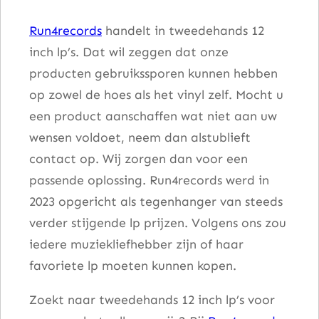
r
Run4records
handelt in tweedehands 12
g
inch lp’s. Dat wil zeggen dat onze
a
producten gebruikssporen kunnen hebben
s
op zowel de hoes als het vinyl zelf. Mocht u
m
een product aanschaffen wat niet aan uw
a
wensen voldoet, neem dan alstublieft
a
contact op. Wij zorgen dan voor een
n
passende oplossing. Run4records werd in
t
2023 opgericht als tegenhanger van steeds
a
verder stijgende lp prijzen. Volgens ons zou
l
iedere muziekliefhebber zijn of haar
favoriete lp moeten kunnen kopen.
Zoekt naar tweedehands 12 inch lp’s voor