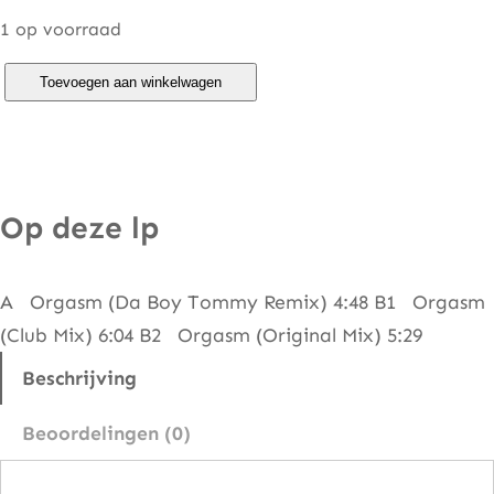
1 op voorraad
W
Toevoegen aan winkelwagen
h
i
t
e
Op deze lp
K
n
A Orgasm (Da Boy Tommy Remix) 4:48 B1 Orgasm
i
(Club Mix) 6:04 B2 Orgasm (Original Mix) 5:29
g
h
Beschrijving
t
Beoordelingen (0)
–
O