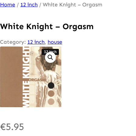
Ga
Home
/
12 inch
/ White Knight – Orgasm
naar
de
White Knight – Orgasm
inhoud
Category:
12 inch
, 
house
12 inch
€
5.95