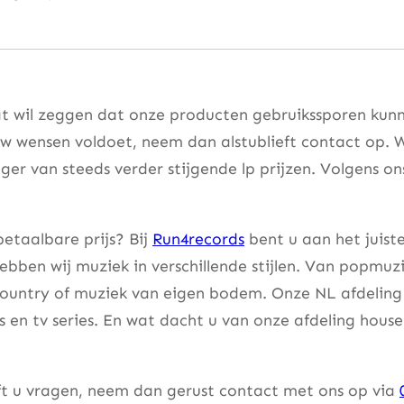
at wil zeggen dat onze producten gebruikssporen kunne
w wensen voldoet, neem dan alstublieft contact op. W
er van steeds verder stijgende lp prijzen. Volgens on
etaalbare prijs? Bij
Run4records
bent u aan het juist
bben wij muziek in verschillende stijlen. Van popmuzi
country of muziek van eigen bodem. Onze NL afdeling 
lms en tv series. En wat dacht u van onze afdeling hou
eft u vragen, neem dan gerust contact met ons op via