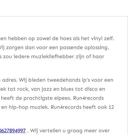
n hebben op zowel de hoes als het vinyl zelf.
ij zorgen dan voor een passende oplossing.
s zou iedere muziekliefhebber zijn of haar
e adres. Wij bieden tweedehands lp’s voor een
ek tot rock, van jazz en blues tot disco en
heeft de prachtigste elpees. Run4records
se en hip-hop muziek. Run4records heeft ook 12
0627894997
. Wij vertellen u graag meer over