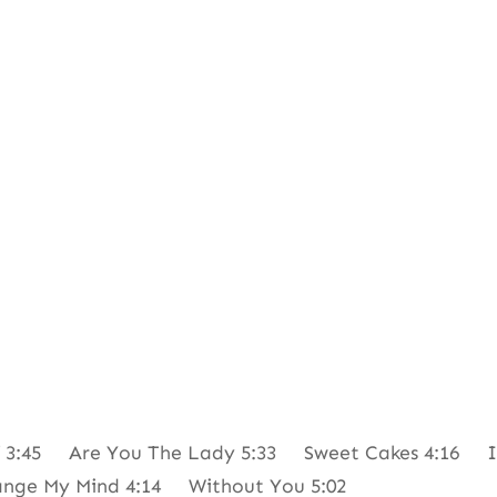
f 3:45 Are You The Lady 5:33 Sweet Cakes 4:16 It
ange My Mind 4:14 Without You 5:02