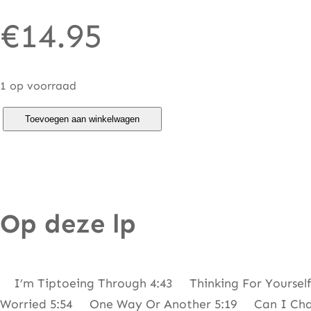
€
14.95
1 op voorraad
W
Toevoegen aan winkelwagen
a
l
t
e
Op deze lp
r
W
o
l
I’m Tiptoeing Through 4:43 Thinking For Yoursel
f
Worried 5:54 One Way Or Another 5:19 Can I Ch