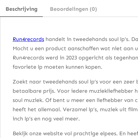
m
Beschrijving
Beoordelingen (0)
a
n
W
Run4records
handelt in tweedehands soul lp’s. D
a
Mocht u een product aanschaffen wat niet aan u
s
Run4records werd in 2023 opgericht als tegenhang
h
favoriete lp moeten kunnen kopen.
i
n
Zoekt naar tweedehands soul lp’s voor een zeer b
g
betaalbare prijs. Voor iedere muziekliefhebber he
t
soul muziek. Of bent u meer een liefhebber van 
o
heeft het allemaal. Verzamel lp’s, muziek uit fi
n
inch lp’s en nog veel meer.
–
Bekijk onze website vol prachtige elpees. En he
W