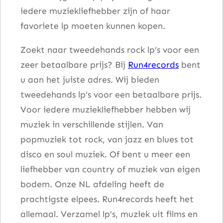
iedere muziekliefhebber zijn of haar
d
favoriete lp moeten kunnen kopen.
a
a
Zoekt naar tweedehands rock lp’s voor een
n
zeer betaalbare prijs? Bij
Run4records
bent
t
u aan het juiste adres. Wij bieden
a
tweedehands lp’s voor een betaalbare prijs.
l
Voor iedere muziekliefhebber hebben wij
muziek in verschillende stijlen. Van
popmuziek tot rock, van jazz en blues tot
disco en soul muziek. Of bent u meer een
liefhebber van country of muziek van eigen
bodem. Onze NL afdeling heeft de
prachtigste elpees. Run4records heeft het
allemaal. Verzamel lp’s, muziek uit films en