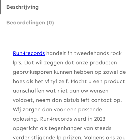
s
Beschrijving
–
Beoordelingen (0)
H
a
l
Run4records
handelt in tweedehands rock
l
lp’s. Dat wil zeggen dat onze producten
o
gebruikssporen kunnen hebben op zowel de
w
hoes als het vinyl zelf. Mocht u een product
e
aanschaffen wat niet aan uw wensen
d
voldoet, neem dan alstublieft contact op.
G
Wij zorgen dan voor een passende
r
oplossing. Run4records werd in 2023
o
opgericht als tegenhanger van steeds
u
verder stijgende lp prijzen. Volgens ons zou
n