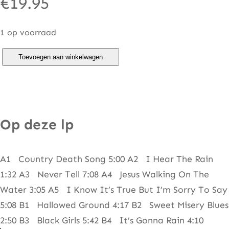
€
19.95
1 op voorraad
V
Toevoegen aan winkelwagen
i
o
l
e
Op deze lp
n
t
A1 Country Death Song 5:00 A2 I Hear The Rain
F
1:32 A3 Never Tell 7:08 A4 Jesus Walking On The
e
Water 3:05 A5 I Know It’s True But I’m Sorry To Say
m
5:08 B1 Hallowed Ground 4:17 B2 Sweet Misery Blues
m
2:50 B3 Black Girls 5:42 B4 It’s Gonna Rain 4:10
e