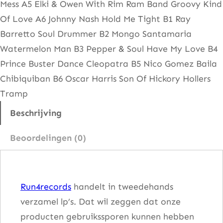
Mess A5 Elki & Owen With Rim Ram Band Groovy Kind
a
Of Love A6 Johnny Nash Hold Me Tight B1 Ray
t
Barretto Soul Drummer B2 Mongo Santamaria
D
Watermelon Man B3 Pepper & Soul Have My Love B4
o
Prince Buster Dance Cleopatra B5 Nico Gomez Baila
o
Chibiquiban B6 Oscar Harris Son Of Hickory Hollers
r
Tramp
–
R
Beschrijving
o
Beoordelingen (0)
b
O
u
Run4records
handelt in tweedehands
t
verzamel lp’s. Dat wil zeggen dat onze
S
producten gebruikssporen kunnen hebben
h