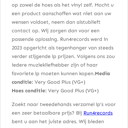
op zowel de hoes als het vinyl zelf. Mocht u
o
een product aanschaffen wat niet aan uw
w
wensen voldoet, neem dan alstublieft
a
contact op. Wij zorgen dan voor een
a
passende oplossing. Run4records werd in
n
2023 opgericht als tegenhanger van steeds
t
verder stijgende lp prijzen. Volgens ons zou
a
iedere muziekliefhebber zijn of haar
l
favoriete lp moeten kunnen kopen.
Media
conditie:
Very Good Plus (VG+)
Hoes conditie:
Very Good Plus (VG+)
Zoekt naar tweedehands verzamel lp’s voor
een zeer betaalbare prijs? Bij
Run4records
bent u aan het juiste adres. Wij bieden