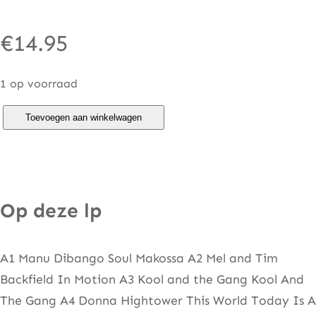
€
14.95
1 op voorraad
V
Toevoegen aan winkelwagen
e
r
o
n
Op deze lp
i
c
A1 Manu Dibango Soul Makossa A2 Mel and Tim
a
Backfield In Motion A3 Kool and the Gang Kool And
G
The Gang A4 Donna Hightower This World Today Is A
a