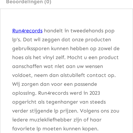
Beoordelingen (0)
d
o
0
Run4records
handelt in tweedehands pop
.
lp’s. Dat wil zeggen dat onze producten
3
gebruikssporen kunnen hebben op zowel de
9
hoes als het vinyl zelf. Mocht u een product
a
aanschaffen wat niet aan uw wensen
a
voldoet, neem dan alstublieft contact op.
n
Wij zorgen dan voor een passende
t
oplossing. Run4records werd in 2023
a
opgericht als tegenhanger van steeds
l
verder stijgende lp prijzen. Volgens ons zou
iedere muziekliefhebber zijn of haar
favoriete lp moeten kunnen kopen.