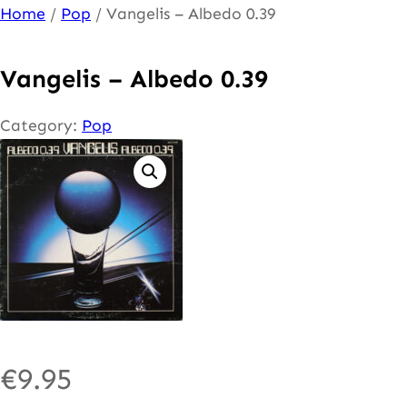
Ga
Home
/
Pop
/ Vangelis – Albedo 0.39
naar
de
Vangelis – Albedo 0.39
inhoud
Category:
Pop
€
9.95