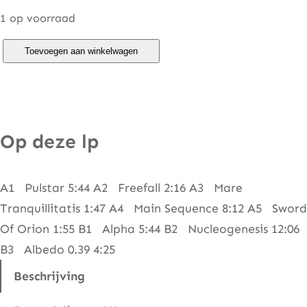
1 op voorraad
V
Toevoegen aan winkelwagen
a
n
g
e
Op deze lp
l
i
A1 Pulstar 5:44 A2 Freefall 2:16 A3 Mare
s
Tranquillitatis 1:47 A4 Main Sequence 8:12 A5 Sword
–
Of Orion 1:55 B1 Alpha 5:44 B2 Nucleogenesis 12:06
A
B3 Albedo 0.39 4:25
l
b
Beschrijving
e