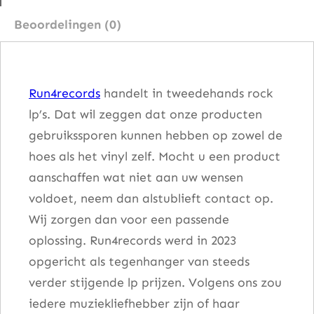
V
Beoordelingen (0)
e
r
h
Run4records
handelt in tweedehands rock
a
lp’s. Dat wil zeggen dat onze producten
l
gebruikssporen kunnen hebben op zowel de
e
hoes als het vinyl zelf. Mocht u een product
a
aanschaffen wat niet aan uw wensen
a
voldoet, neem dan alstublieft contact op.
n
Wij zorgen dan voor een passende
t
oplossing. Run4records werd in 2023
a
opgericht als tegenhanger van steeds
l
verder stijgende lp prijzen. Volgens ons zou
iedere muziekliefhebber zijn of haar