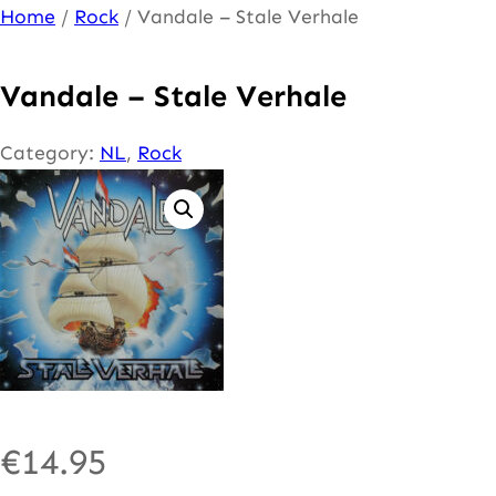
Ga
Home
/
Rock
/ Vandale – Stale Verhale
naar
de
Vandale – Stale Verhale
inhoud
Category:
NL
, 
Rock
€
14.95