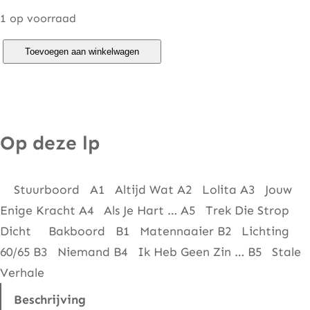
1 op voorraad
V
Toevoegen aan winkelwagen
a
n
d
a
Op deze lp
l
e
Stuurboord A1 Altijd Wat A2 Lolita A3 Jouw
–
Enige Kracht A4 Als Je Hart … A5 Trek Die Strop
S
Dicht Bakboord B1 Matennaaier B2 Lichting
t
60/65 B3 Niemand B4 Ik Heb Geen Zin … B5 Stale
a
Verhale
l
e
Beschrijving