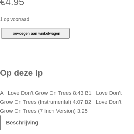
€
4.95
1 op voorraad
U
Toevoegen aan winkelwagen
r
b
a
n
Op deze lp
i
a
A Love Don’t Grow On Trees 8:43 B1 Love Don’t
x
Grow On Trees (Instrumental) 4:07 B2 Love Don’t
–
Grow On Trees (7 Inch Version) 3:25
L
o
Beschrijving
v