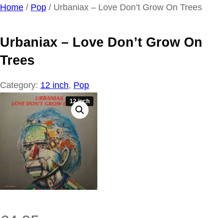
Ga
Home
/
Pop
/ Urbaniax – Love Don’t Grow On Trees
naar
de
Urbaniax – Love Don’t Grow On
inhoud
Trees
Category:
12 inch
, 
Pop
12 inch