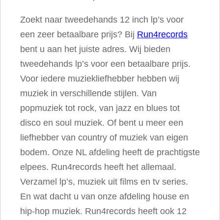
e
Zoekt naar tweedehands 12 inch lp’s voor
s
een zeer betaalbare prijs? Bij
Run4records
a
bent u aan het juiste adres. Wij bieden
a
tweedehands lp’s voor een betaalbare prijs.
n
Voor iedere muziekliefhebber hebben wij
t
muziek in verschillende stijlen. Van
a
popmuziek tot rock, van jazz en blues tot
l
disco en soul muziek. Of bent u meer een
liefhebber van country of muziek van eigen
bodem. Onze NL afdeling heeft de prachtigste
elpees. Run4records heeft het allemaal.
Verzamel lp’s, muziek uit films en tv series.
En wat dacht u van onze afdeling house en
hip-hop muziek. Run4records heeft ook 12