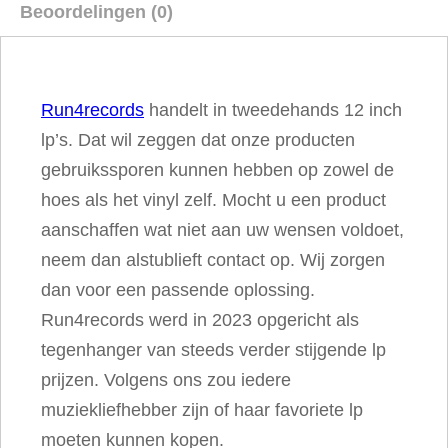
Beoordelingen (0)
e
D
o
Run4records
handelt in tweedehands 12 inch
n
lp’s. Dat wil zeggen dat onze producten
'
gebruikssporen kunnen hebben op zowel de
t
hoes als het vinyl zelf. Mocht u een product
G
aanschaffen wat niet aan uw wensen voldoet,
r
neem dan alstublieft contact op. Wij zorgen
o
dan voor een passende oplossing.
w
Run4records werd in 2023 opgericht als
O
tegenhanger van steeds verder stijgende lp
n
prijzen. Volgens ons zou iedere
T
muziekliefhebber zijn of haar favoriete lp
r
moeten kunnen kopen.
e