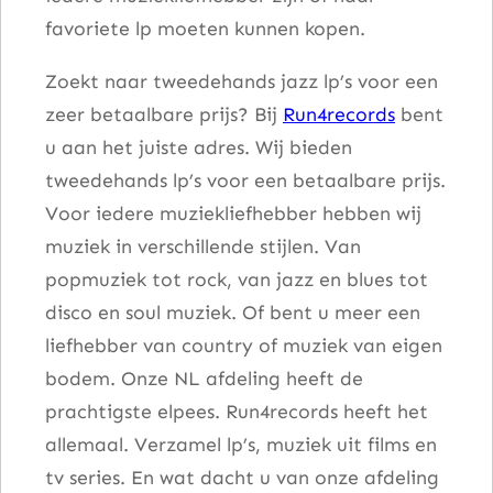
favoriete lp moeten kunnen kopen.
o
n
Zoekt naar tweedehands jazz lp’s voor een
a
zeer betaalbare prijs? Bij
Run4records
bent
a
u aan het juiste adres. Wij bieden
n
tweedehands lp’s voor een betaalbare prijs.
t
Voor iedere muziekliefhebber hebben wij
a
muziek in verschillende stijlen. Van
l
popmuziek tot rock, van jazz en blues tot
disco en soul muziek. Of bent u meer een
liefhebber van country of muziek van eigen
bodem. Onze NL afdeling heeft de
prachtigste elpees. Run4records heeft het
allemaal. Verzamel lp’s, muziek uit films en
tv series. En wat dacht u van onze afdeling