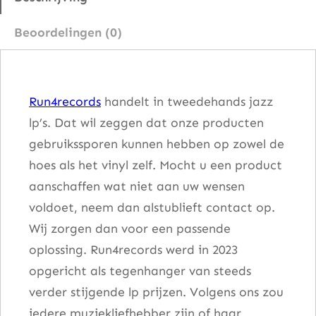
o
Beoordelingen (0)
n
–
T
Run4records
handelt in tweedehands jazz
u
lp’s. Dat wil zeggen dat onze producten
x
gebruikssporen kunnen hebben op zowel de
e
hoes als het vinyl zelf. Mocht u een product
d
aanschaffen wat niet aan uw wensen
o
voldoet, neem dan alstublieft contact op.
J
Wij zorgen dan voor een passende
u
oplossing. Run4records werd in 2023
n
opgericht als tegenhanger van steeds
c
verder stijgende lp prijzen. Volgens ons zou
t
iedere muziekliefhebber zijn of haar
i