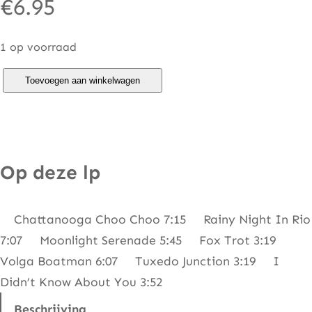
€
6.95
1 op voorraad
T
Toevoegen aan winkelwagen
u
x
e
d
Op deze lp
o
J
Chattanooga Choo Choo 7:15 Rainy Night In Rio
u
7:07 Moonlight Serenade 5:45 Fox Trot 3:19
n
Volga Boatman 6:07 Tuxedo Junction 3:19 I
c
Didn’t Know About You 3:52
t
i
Beschrijving