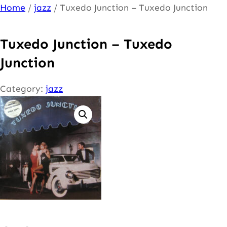
Ga
Home
/
jazz
/ Tuxedo Junction – Tuxedo Junction
naar
de
Tuxedo Junction – Tuxedo
inhoud
Junction
Category:
jazz