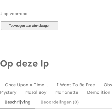
1 op voorraad
T
Toevoegen aan winkelwagen
o
y
a
h
Op deze lp
–
A
n
t
Once Upon A Time… I Want To Be Free Obsol
h
Mystery Masai Boy Marionette Demolitio
e
Beschrijving
Beoordelingen (0)
m