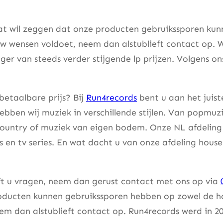
at wil zeggen dat onze producten gebruikssporen kunne
w wensen voldoet, neem dan alstublieft contact op. W
er van steeds verder stijgende lp prijzen. Volgens on
betaalbare prijs? Bij
Run4records
bent u aan het juist
bben wij muziek in verschillende stijlen. Van popmuzi
country of muziek van eigen bodem. Onze NL afdeling 
lms en tv series. En wat dacht u van onze afdeling hou
eft u vragen, neem dan gerust contact met ons op via
ducten kunnen gebruikssporen hebben op zowel de hoes
m dan alstublieft contact op. Run4records werd in 20