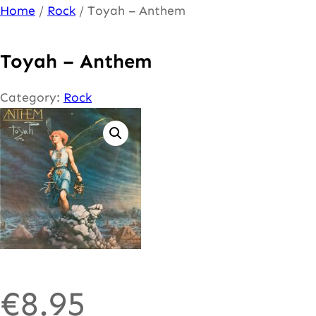
Ga
Home
/
Rock
/ Toyah – Anthem
naar
de
Toyah – Anthem
inhoud
Category:
Rock
€
8.95