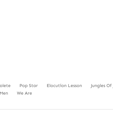
ete Pop Star Elocution Lesson Jungles Of 
n Men We Are