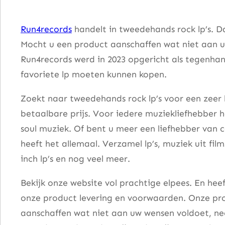
a
a
Run4records
handelt in tweedehands rock lp’s. D
n
Mocht u een product aanschaffen wat niet aan u
t
Run4records werd in 2023 opgericht als tegenhang
a
favoriete lp moeten kunnen kopen.
l
Zoekt naar tweedehands rock lp’s voor een zeer 
betaalbare prijs. Voor iedere muziekliefhebber he
soul muziek. Of bent u meer een liefhebber van 
heeft het allemaal. Verzamel lp’s, muziek uit fi
inch lp’s en nog veel meer.
Bekijk onze website vol prachtige elpees. En he
onze product levering en voorwaarden. Onze pro
aanschaffen wat niet aan uw wensen voldoet, nee