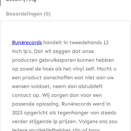
e
Beoordelingen (0)
S
t
y
Run4records
handelt in tweedehands 12
l
inch lp’s. Dat wil zeggen dat onze
e
producten gebruikssporen kunnen hebben
–
op zowel de hoes als het vinyl zelf. Mocht u
R
een product aanschaffen wat niet aan uw
o
wensen voldoet, neem dan alstublieft
o
contact op. Wij zorgen dan voor een
m
passende oplossing. Run4records werd in
2
2023 opgericht als tegenhanger van steeds
5
verder stijgende lp prijzen. Volgens ons zou
2
iedere muziekliefhebber zijn of haar
a