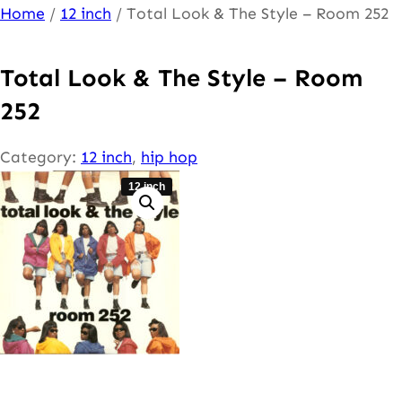
Ga
Home
/
12 inch
/ Total Look & The Style – Room 252
naar
de
Total Look & The Style – Room
inhoud
252
Category:
12 inch
, 
hip hop
12 inch