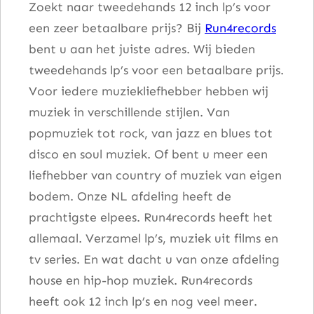
Zoekt naar tweedehands 12 inch lp’s voor
(
een zeer betaalbare prijs? Bij
Run4records
R
bent u aan het juiste adres. Wij bieden
e
tweedehands lp’s voor een betaalbare prijs.
m
Voor iedere muziekliefhebber hebben wij
i
muziek in verschillende stijlen. Van
x
popmuziek tot rock, van jazz en blues tot
)
disco en soul muziek. Of bent u meer een
a
liefhebber van country of muziek van eigen
a
bodem. Onze NL afdeling heeft de
n
prachtigste elpees. Run4records heeft het
t
allemaal. Verzamel lp’s, muziek uit films en
a
tv series. En wat dacht u van onze afdeling
l
house en hip-hop muziek. Run4records
heeft ook 12 inch lp’s en nog veel meer.