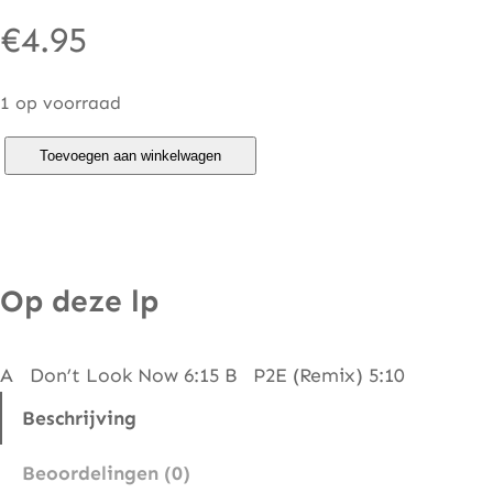
€
4.95
1 op voorraad
T
Toevoegen aan winkelwagen
o
r
c
h
Op deze lp
S
o
A Don’t Look Now 6:15 B P2E (Remix) 5:10
n
g
Beschrijving
–
Beoordelingen (0)
D