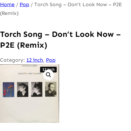
Ga
Home
/
Pop
/ Torch Song – Don’t Look Now – P2E
naar
(Remix)
de
inhoud
Torch Song – Don’t Look Now –
P2E (Remix)
Category:
12 inch
, 
Pop
12 inch