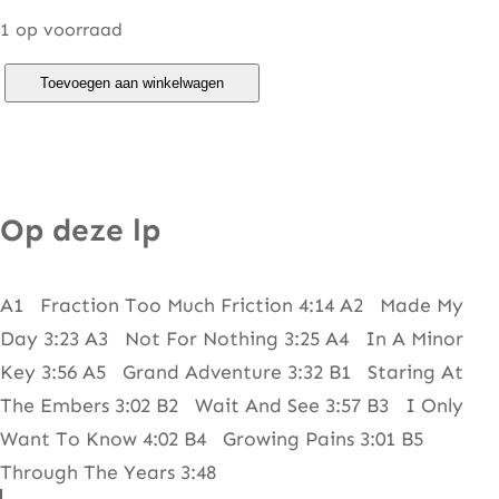
1 op voorraad
T
Toevoegen aan winkelwagen
i
m
F
i
Op deze lp
n
n
A1 Fraction Too Much Friction 4:14 A2 Made My
–
Day 3:23 A3 Not For Nothing 3:25 A4 In A Minor
E
Key 3:56 A5 Grand Adventure 3:32 B1 Staring At
s
The Embers 3:02 B2 Wait And See 3:57 B3 I Only
c
Want To Know 4:02 B4 Growing Pains 3:01 B5
a
Through The Years 3:48
p