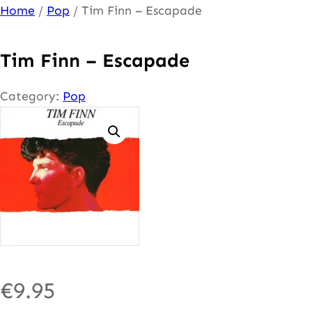
Ga
Home
/
Pop
/ Tim Finn – Escapade
naar
de
Tim Finn – Escapade
inhoud
Category:
Pop
€
9.95