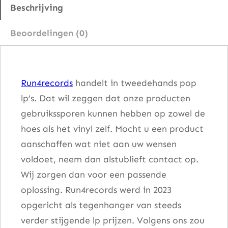
a
Beschrijving
d
Beoordelingen (0)
e
a
a
Run4records
handelt in tweedehands pop
n
lp’s. Dat wil zeggen dat onze producten
t
gebruikssporen kunnen hebben op zowel de
a
hoes als het vinyl zelf. Mocht u een product
l
aanschaffen wat niet aan uw wensen
voldoet, neem dan alstublieft contact op.
Wij zorgen dan voor een passende
oplossing. Run4records werd in 2023
opgericht als tegenhanger van steeds
verder stijgende lp prijzen. Volgens ons zou