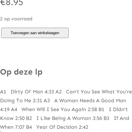
€
8.95
2 op voorraad
T
Toevoegen aan winkelwagen
h
r
e
e
Op deze lp
D
e
A1 Dirty Ol’ Man 4:33 A2 Can’t You See What You’re
g
Doing To Me 2:31 A3 A Woman Needs A Good Man
r
4:19 A4 When Will I See You Again 2:58 B1 I Didn’t
e
Know 2:50 B2 I Like Being A Woman 3:56 B3 If And
e
When 7:07 B4 Year Of Decision 2:42
s