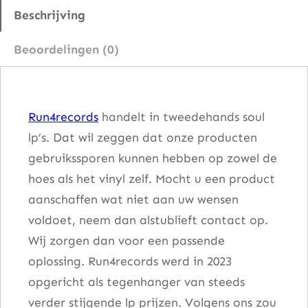
–
Beschrijving
T
Beoordelingen (0)
h
e
T
Run4records
handelt in tweedehands soul
h
lp’s. Dat wil zeggen dat onze producten
r
gebruikssporen kunnen hebben op zowel de
e
hoes als het vinyl zelf. Mocht u een product
e
aanschaffen wat niet aan uw wensen
D
voldoet, neem dan alstublieft contact op.
e
Wij zorgen dan voor een passende
g
oplossing. Run4records werd in 2023
r
opgericht als tegenhanger van steeds
e
verder stijgende lp prijzen. Volgens ons zou
e