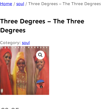
Ga
Home
/
soul
/ Three Degrees – The Three Degrees
naar
de
Three Degrees – The Three
inhoud
Degrees
Category:
soul