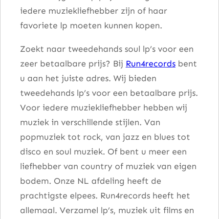
iedere muziekliefhebber zijn of haar
s
favoriete lp moeten kunnen kopen.
a
a
Zoekt naar tweedehands soul lp’s voor een
n
zeer betaalbare prijs? Bij
Run4records
bent
t
u aan het juiste adres. Wij bieden
a
tweedehands lp’s voor een betaalbare prijs.
l
Voor iedere muziekliefhebber hebben wij
muziek in verschillende stijlen. Van
popmuziek tot rock, van jazz en blues tot
disco en soul muziek. Of bent u meer een
liefhebber van country of muziek van eigen
bodem. Onze NL afdeling heeft de
prachtigste elpees. Run4records heeft het
allemaal. Verzamel lp’s, muziek uit films en