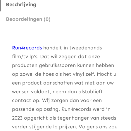
n
Beschrijving
o
Beoordelingen (0)
a
a
n
Run4records
handelt in tweedehands
t
film/tv lp’s. Dat wil zeggen dat onze
a
producten gebruikssporen kunnen hebben
l
op zowel de hoes als het vinyl zelf. Mocht u
een product aanschaffen wat niet aan uw
wensen voldoet, neem dan alstublieft
contact op. Wij zorgen dan voor een
passende oplossing. Run4records werd in
2023 opgericht als tegenhanger van steeds
verder stijgende lp prijzen. Volgens ons zou