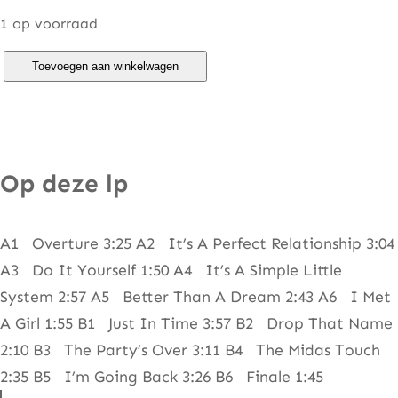
1 op voorraad
S
Toevoegen aan winkelwagen
u
e
n
a
Op deze lp
E
l
A1 Overture 3:25 A2 It’s A Perfect Relationship 3:04
T
A3 Do It Yourself 1:50 A4 It’s A Simple Little
e
System 2:57 A5 Better Than A Dream 2:43 A6 I Met
l
A Girl 1:55 B1 Just In Time 3:57 B2 Drop That Name
é
2:10 B3 The Party’s Over 3:11 B4 The Midas Touch
f
2:35 B5 I’m Going Back 3:26 B6 Finale 1:45
o