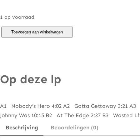
1 op voorraad
S
Toevoegen aan winkelwagen
t
i
f
f
Op deze lp
L
i
t
t
A1 Nobody’s Hero 4:02 A2 Gotta Gettaway 3:21 A3 W
l
Johnny Was 10:15 B2 At The Edge 2:37 B3 Wasted Life
e
Beschrijving
Beoordelingen (0)
F