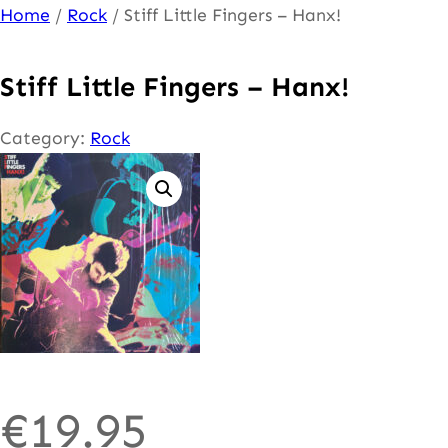
Ga
Home
/
Rock
/ Stiff Little Fingers – Hanx!
naar
de
Stiff Little Fingers – Hanx!
inhoud
Category:
Rock
€
19.95