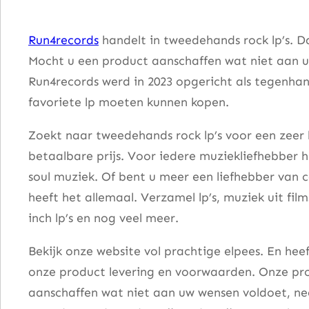
i
n
Run4records
handelt in tweedehands rock lp’s. D
g
Mocht u een product aanschaffen wat niet aan u
e
Run4records werd in 2023 opgericht als tegenhang
r
favoriete lp moeten kunnen kopen.
s
–
Zoekt naar tweedehands rock lp’s voor een zeer 
H
betaalbare prijs. Voor iedere muziekliefhebber he
a
soul muziek. Of bent u meer een liefhebber van 
n
heeft het allemaal. Verzamel lp’s, muziek uit fi
x
inch lp’s en nog veel meer.
!
Bekijk onze website vol prachtige elpees. En he
a
onze product levering en voorwaarden. Onze pro
a
aanschaffen wat niet aan uw wensen voldoet, nee
n