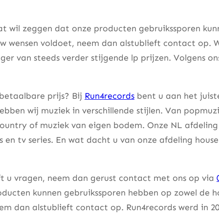
at wil zeggen dat onze producten gebruikssporen kunne
w wensen voldoet, neem dan alstublieft contact op. W
er van steeds verder stijgende lp prijzen. Volgens on
betaalbare prijs? Bij
Run4records
bent u aan het juist
bben wij muziek in verschillende stijlen. Van popmuzi
country of muziek van eigen bodem. Onze NL afdeling 
lms en tv series. En wat dacht u van onze afdeling hou
eft u vragen, neem dan gerust contact met ons op via
ducten kunnen gebruikssporen hebben op zowel de hoes
m dan alstublieft contact op. Run4records werd in 20