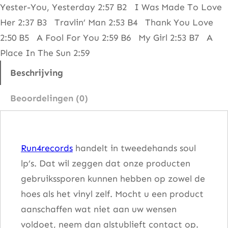
Yester-You, Yesterday 2:57 B2 I Was Made To Love
–
Her 2:37 B3 Travlin’ Man 2:53 B4 Thank You Love
T
2:50 B5 A Fool For You 2:59 B6 My Girl 2:53 B7 A
h
Place In The Sun 2:59
e
b
Beschrijving
e
Beoordelingen (0)
s
t
o
Run4records
handelt in tweedehands soul
f
lp’s. Dat wil zeggen dat onze producten
V
gebruikssporen kunnen hebben op zowel de
o
hoes als het vinyl zelf. Mocht u een product
l
aanschaffen wat niet aan uw wensen
u
voldoet, neem dan alstublieft contact op.
m