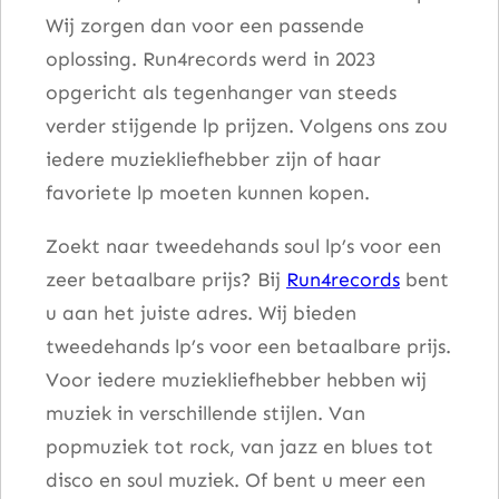
Wij zorgen dan voor een passende
e
oplossing. Run4records werd in 2023
2
opgericht als tegenhanger van steeds
a
verder stijgende lp prijzen. Volgens ons zou
a
iedere muziekliefhebber zijn of haar
n
favoriete lp moeten kunnen kopen.
t
a
Zoekt naar tweedehands soul lp’s voor een
l
zeer betaalbare prijs? Bij
Run4records
bent
u aan het juiste adres. Wij bieden
tweedehands lp’s voor een betaalbare prijs.
Voor iedere muziekliefhebber hebben wij
muziek in verschillende stijlen. Van
popmuziek tot rock, van jazz en blues tot
disco en soul muziek. Of bent u meer een