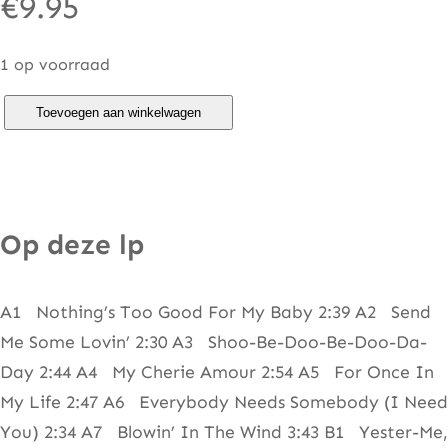
€
9.95
1 op voorraad
S
Toevoegen aan winkelwagen
t
e
v
i
Op deze lp
e
W
A1 Nothing’s Too Good For My Baby 2:39 A2 Send
o
Me Some Lovin’ 2:30 A3 Shoo-Be-Doo-Be-Doo-Da-
n
Day 2:44 A4 My Cherie Amour 2:54 A5 For Once In
d
My Life 2:47 A6 Everybody Needs Somebody (I Need
e
You) 2:34 A7 Blowin’ In The Wind 3:43 B1 Yester-Me,
r