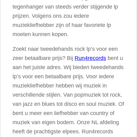
tegenhanger van steeds verder stijgende lp
e
prijzen. Volgens ons zou iedere
g
muziekliefhebber zijn of haar favoriete lp
i
moeten kunnen kopen.
n
n
Zoekt naar tweedehands rock lp’s voor een
i
zeer betaalbare prijs? Bij
Run4records
bent u
n
aan het juiste adres. Wij bieden tweedehands
g
lp’s voor een betaalbare prijs. Voor iedere
a
muziekliefhebber hebben wij muziek in
a
verschillende stijlen. Van popmuziek tot rock,
n
van jazz en blues tot disco en soul muziek. Of
t
bent u meer een liefhebber van country of
a
muziek van eigen bodem. Onze NL afdeling
l
heeft de prachtigste elpees. Run4records