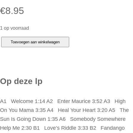
€
8.95
1 op voorraad
S
Toevoegen aan winkelwagen
t
e
v
e
Op deze lp
M
i
A1 Welcome 1:14 A2 Enter Maurice 3:52 A3 High
l
On You Mama 3:35 A4 Heal Your Heart 3:20 A5 The
l
Sun Is Going Down 1:35 A6 Somebody Somewhere
e
Help Me 2:30 B1 Love’s Riddle 3:33 B2 Fandango
r