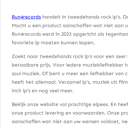
–
P
Run4records
handelt in tweedehands rock lp’s. D
l
Mocht u een product aanschaffen wat niet aan u
e
Run4records werd in 2023 opgericht als tegenhang
a
favoriete lp moeten kunnen kopen.
s
e
Zoekt naar tweedehands rock lp’s voor een zeer 
D
betaalbare prijs. Voor iedere muziekliefhebber he
o
soul muziek. Of bent u meer een liefhebber van 
n
heeft het allemaal. Verzamel lp’s, muziek uit fi
'
inch lp’s en nog veel meer.
t
Bekijk onze website vol prachtige elpees. En he
T
onze product levering en voorwaarden. Onze pro
o
aanschaffen wat niet aan uw wensen voldoet, nee
u