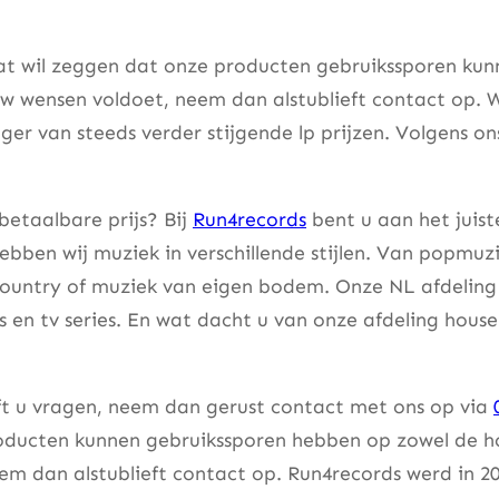
at wil zeggen dat onze producten gebruikssporen kunne
w wensen voldoet, neem dan alstublieft contact op. W
er van steeds verder stijgende lp prijzen. Volgens on
betaalbare prijs? Bij
Run4records
bent u aan het juist
bben wij muziek in verschillende stijlen. Van popmuzi
country of muziek van eigen bodem. Onze NL afdeling 
lms en tv series. En wat dacht u van onze afdeling hou
eft u vragen, neem dan gerust contact met ons op via
ducten kunnen gebruikssporen hebben op zowel de hoes
m dan alstublieft contact op. Run4records werd in 20