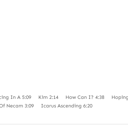
ng In A 5:09 Kim 2:14 How Can I? 4:38 Hoping L
Of Necam 3:09 Icarus Ascending 6:20