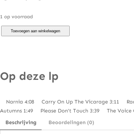
1 op voorraad
S
Toevoegen aan winkelwagen
t
e
v
e
Op deze lp
H
a
c
k
Narnia 4:08 Carry On Up The Vicarage 3:11 Raci
e
Autumns 1:49 Please Don’t Touch 3:39 The Voice 
t
Beschrijving
Beoordelingen (0)
t