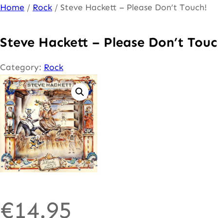
Ga
Home
/
Rock
/ Steve Hackett – Please Don’t Touch!
naar
de
Steve Hackett – Please Don’t Touc
inhoud
Category:
Rock
€
14.95