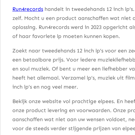
n
Run4records
handelt in tweedehands 12 inch lp’s
D
zelf. Mocht u een product aanschaffen wat niet 
u
oplossing. Run4records werd in 2023 opgericht al
f
of haar favoriete lp moeten kunnen kopen.
f
y
Zoekt naar tweedehands 12 inch lp’s voor een zee
–
een betaalbare prijs. Voor iedere muziekliefhebb
K
en soul muziek. Of bent u meer een liefhebber v
i
heeft het allemaal. Verzamel lp’s, muziek uit fi
s
inch lp’s en nog veel meer.
s
Bekijk onze website vol prachtige elpees. En he
M
onze product levering en voorwaarden. Onze pro
e
aanschaffen wat niet aan uw wensen voldoet, nee
a
voor de steeds verder stijgende prijzen van elpee
a