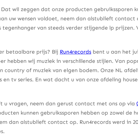
. Dat wil zeggen dat onze producten gebruikssporen k
aan uw wensen voldoet, neem dan alstublieft contact
s tegenhanger van steeds verder stijgende lp prijzen. 
r betaalbare prijs? Bij
Run4records
bent u aan het ju
er hebben wij muziek in verschillende stijlen. Van pop
an country of muziek van eigen bodem. Onze NL afdeli
lms en tv series. En wat dacht u van onze afdeling hou
eft u vragen, neem dan gerust contact met ons op via
ducten kunnen gebruikssporen hebben op zowel de hoes
m dan alstublieft contact op. Run4records werd in 20
s.