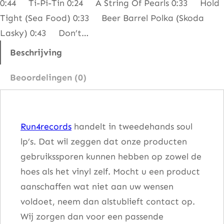
0:44 Ti-Pi-Tin 0:24 A String Of Pearls 0:33 Hold
o
Tight (Sea Food) 0:33 Beer Barrel Polka (Skoda
n
Lasky) 0:43 Don’t…
i
g
Beschrijving
h
Beoordelingen (0)
t
2
0
Run4records
handelt in tweedehands soul
0
lp’s. Dat wil zeggen dat onze producten
0
gebruikssporen kunnen hebben op zowel de
H
hoes als het vinyl zelf. Mocht u een product
r
aanschaffen wat niet aan uw wensen
s
voldoet, neem dan alstublieft contact op.
a
Wij zorgen dan voor een passende
a