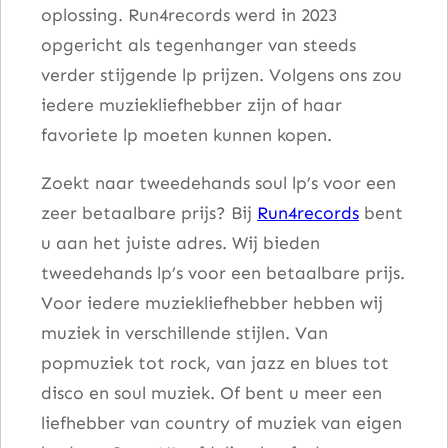
oplossing. Run4records werd in 2023
n
opgericht als tegenhanger van steeds
t
verder stijgende lp prijzen. Volgens ons zou
a
iedere muziekliefhebber zijn of haar
l
favoriete lp moeten kunnen kopen.
Zoekt naar tweedehands soul lp’s voor een
zeer betaalbare prijs? Bij
Run4records
bent
u aan het juiste adres. Wij bieden
tweedehands lp’s voor een betaalbare prijs.
Voor iedere muziekliefhebber hebben wij
muziek in verschillende stijlen. Van
popmuziek tot rock, van jazz en blues tot
disco en soul muziek. Of bent u meer een
liefhebber van country of muziek van eigen