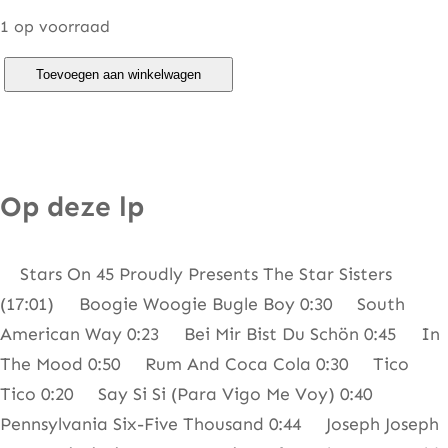
1 op voorraad
S
Toevoegen aan winkelwagen
t
a
r
S
Op deze lp
i
s
Stars On 45 Proudly Presents The Star Sisters
t
(17:01) Boogie Woogie Bugle Boy 0:30 South
e
American Way 0:23 Bei Mir Bist Du Schön 0:45 In
r
The Mood 0:50 Rum And Coca Cola 0:30 Tico
s
Tico 0:20 Say Si Si (Para Vigo Me Voy) 0:40
–
Pennsylvania Six-Five Thousand 0:44 Joseph Joseph
T