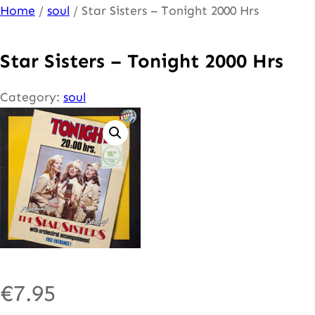
Ga
Home
/
soul
/ Star Sisters – Tonight 2000 Hrs
naar
de
Star Sisters – Tonight 2000 Hrs
inhoud
Category:
soul
€
7.95