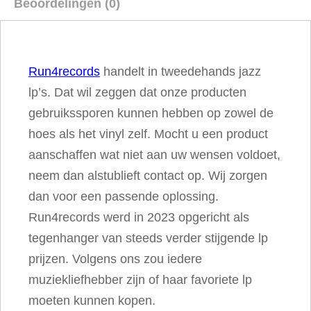
Beoordelingen (0)
r
o
G
Run4records
handelt in tweedehands jazz
y
lp’s. Dat wil zeggen dat onze producten
r
gebruikssporen kunnen hebben op zowel de
a
hoes als het vinyl zelf. Mocht u een product
a
aanschaffen wat niet aan uw wensen voldoet,
a
neem dan alstublieft contact op. Wij zorgen
n
dan voor een passende oplossing.
t
Run4records werd in 2023 opgericht als
a
tegenhanger van steeds verder stijgende lp
l
prijzen. Volgens ons zou iedere
muziekliefhebber zijn of haar favoriete lp
moeten kunnen kopen.