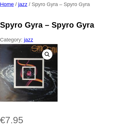
Ga
Home
/
jazz
/ Spyro Gyra – Spyro Gyra
naar
de
Spyro Gyra – Spyro Gyra
inhoud
Category:
jazz
€
7.95