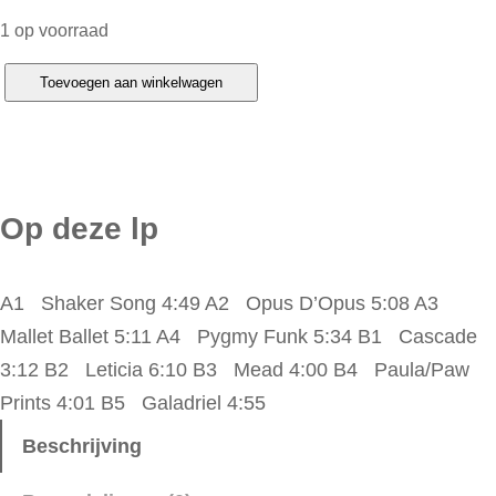
1 op voorraad
S
Toevoegen aan winkelwagen
p
y
r
o
Op deze lp
G
y
A1 Shaker Song 4:49 A2 Opus D’Opus 5:08 A3
r
Mallet Ballet 5:11 A4 Pygmy Funk 5:34 B1 Cascade
a
3:12 B2 Leticia 6:10 B3 Mead 4:00 B4 Paula/Paw
–
Prints 4:01 B5 Galadriel 4:55
S
p
Beschrijving
y